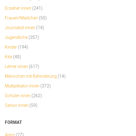
Erzieher:innen
(241)
Frauen/Mädchen
(50)
Journalist:innen
(14)
Jugendliche
(357)
Kinder
(194)
Kita
(40)
Lehrer:innen
(617)
Menschen mit Behinderung
(14)
Multiplikator:innen
(372)
Schüler:innen
(262)
Senior:innen
(59)
FORMAT
Apps
(27)