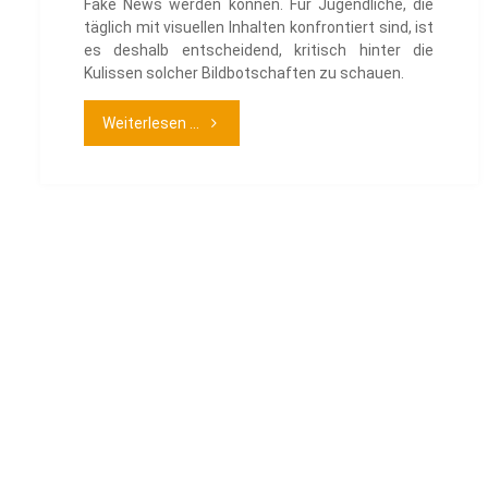
Fake News werden können. Für Jugendliche, die
täglich mit visuellen Inhalten konfrontiert sind, ist
es deshalb entscheidend, kritisch hinter die
Kulissen solcher Bildbotschaften zu schauen.
"Caption
Weiterlesen ...
it!
–
Wie
Fotos
zu
Fake
News