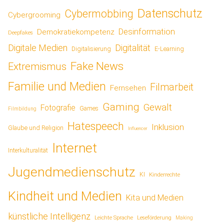
Datenschutz
Cybermobbing
Cybergrooming
Desinformation
Demokratiekompetenz
Deepfakes
Digitale Medien
Digitalität
Digitalisierung
E-Learning
Fake News
Extremismus
Familie und Medien
Filmarbeit
Fernsehen
Gaming
Gewalt
Fotografie
Games
Filmbildung
Hatespeech
Inklusion
Glaube und Religion
Influencer
Internet
Interkulturalität
Jugendmedienschutz
KI
Kinderrechte
Kindheit und Medien
Kita und Medien
künstliche Intelligenz
Leichte Sprache
Leseförderung
Making