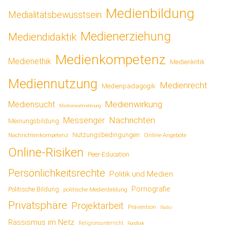
Medienbildung
Medialitätsbewusstsein
Medienerziehung
Mediendidaktik
Medienkompetenz
Medienethik
Medienkritik
Mediennutzung
Medienrecht
Medienpädagogik
Medienwirkung
Mediensucht
Medienwahrnehmung
Nachrichten
Messenger
Meinungsbildung
Nutzungsbedingungen
Nachrichtenkompetenz
Online-Angebote
Online-Risiken
Peer-Education
Persönlichkeitsrechte
Politik und Medien
Pornografie
Politische Bildung
politische Medienbildung
Privatsphäre
Projektarbeit
Prävention
Radio
Rassismus im Netz
Religionsunterricht
Rundfunk