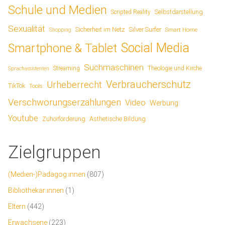
Schule und Medien
Scripted Reality
Selbstdarstellung
Sexualität
Sicherheit im Netz
Silver Surfer
Smart Home
Shopping
Social Media
Smartphone & Tablet
Suchmaschinen
Streaming
Theologie und Kirche
Sprachassistenten
Verbraucherschutz
Urheberrecht
TikTok
Tools
Verschwörungserzählungen
Video
Werbung
Youtube
Ästhetische Bildung
Zuhörförderung
Zielgruppen
(Medien-)Pädagog:innen
(807)
Bibliothekar:innen
(1)
Eltern
(442)
Erwachsene
(223)