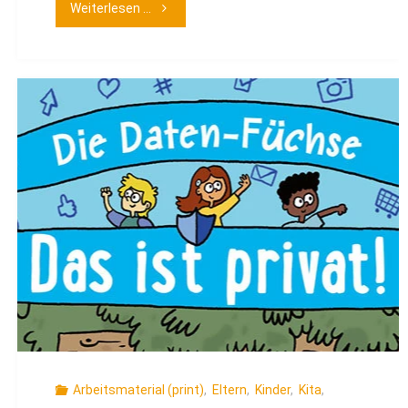
"Wo
Weiterlesen ...
ist
Goldi?
–
Sicher
Surfen
im
Netz"
Arbeitsmaterial (print)
,
Eltern
,
Kinder
,
Kita
,