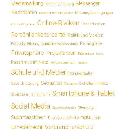
Medienwirkung
Messenger
Meinungsbildung
Nachrichten
Nutzungsbedingungen
Nachrichtenkompetenz
Online-Risiken
Online-Angebote
Peer-Education
Persönlichkeitsrechte
Politik und Medien
Pornografie
Politische Bildung
politische Medienbildung
Privatsphäre
Projektarbeit
Prävention
Radio
Rassismus im Netz
Religionsunterricht
Rundfunk
Schule und Medien
Scripted Reality
Sexualität
Sicherheit im Netz
Selbstdarstellung
Shopping
Smartphone & Tablet
Silver Surfer
Smart Home
Social Media
Streaming
Sprachassistenten
Suchmaschinen
TikTok
Theologie und Kirche
Tools
Verbraucherschutz
Urheberrecht