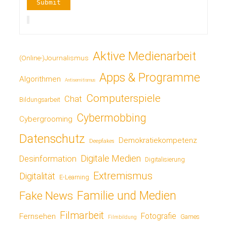
Aktive Medienarbeit
(Online-)Journalismus
Apps & Programme
Algorithmen
Antisemitismus
Computerspiele
Chat
Bildungsarbeit
Cybermobbing
Cybergrooming
Datenschutz
Demokratiekompetenz
Deepfakes
Digitale Medien
Desinformation
Digitalisierung
Extremismus
Digitalität
E-Learning
Fake News
Familie und Medien
Filmarbeit
Fotografie
Fernsehen
Games
Filmbildung