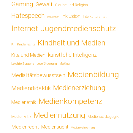
Gaming
Gewalt
Glaube und Religion
Hatespeech
Inklusion
Interkulturalität
Influencer
Jugendmedienschutz
Internet
Kindheit und Medien
KI
Kinderrechte
künstliche Intelligenz
Kita und Medien
Leichte Sprache
Leseförderung
Making
Medienbildung
Medialitätsbewusstsein
Medienerziehung
Mediendidaktik
Medienkompetenz
Medienethik
Mediennutzung
Medienkritik
Medienpädagogik
Medienrecht
Mediensucht
Medienwahrnehmung