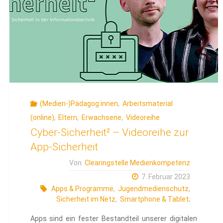
(Medien-)Pädagog:innen
,
Arbeitsmaterial
(online)
,
Eltern
,
Erwachsene
,
Videoreihe
Cyber-Sicherheit² – Videoreihe zur
App-Sicherheit
Von
Clearingstelle Medienkompetenz
7. Februar 2023
Apps & Programme
,
Jugendmedienschutz
,
Sicherheit im Netz
,
Smartphone & Tablet;
Apps sind ein fester Bestandteil unserer digitalen