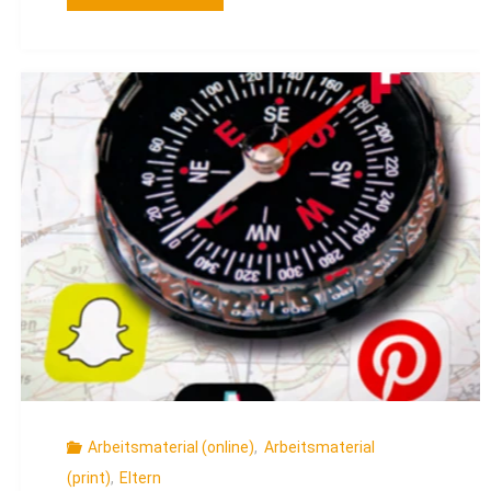
Daten-
Füchse"
Arbeitsmaterial (online)
,
Arbeitsmaterial
(print)
,
Eltern