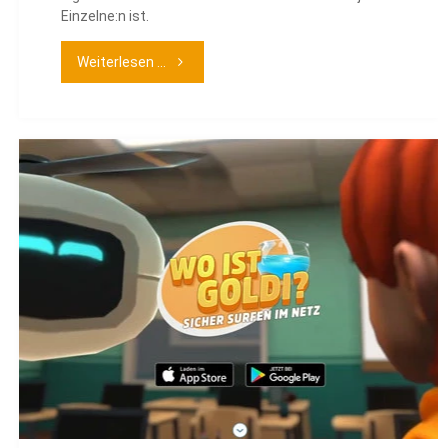
Einzelne:n ist.
"Tonis
Weiterlesen ...
Escape
–
dem
Hacker
auf
der
Spur"