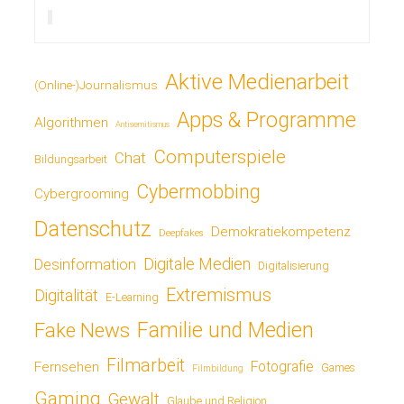
Aktive Medienarbeit
(Online-)Journalismus
Apps & Programme
Algorithmen
Antisemitismus
Computerspiele
Chat
Bildungsarbeit
Cybermobbing
Cybergrooming
Datenschutz
Demokratiekompetenz
Deepfakes
Digitale Medien
Desinformation
Digitalisierung
Extremismus
Digitalität
E-Learning
Fake News
Familie und Medien
Filmarbeit
Fotografie
Fernsehen
Games
Filmbildung
Gaming
Gewalt
Glaube und Religion