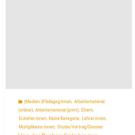
Jugendschutz
auf
Social-
Media
Plattformen"
(Medien-)Pädagog:innen
,
Arbeitsmaterial
(online)
,
Arbeitsmaterial (print)
,
Eltern
,
Erzieher:innen
,
Keine Kategorie
,
Lehrer:innen
,
Multiplikator:innen
,
Studie/Vortrag/Dossier