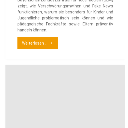
Bayerischen Landeszentrale für neue Medien (BLM)
zeigt, wie Verschwörungsmythen und Fake News
funktionieren, warum sie besonders für Kinder und
Jugendliche problematisch sein können und wie
pädagogische Fachkräfte sowie Eltern präventiv
handeln können.
"Von
Weiterlesen ...
der
flachen
Erde
bis
zur
Lügenpresse"