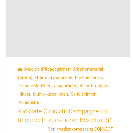
(Medien-)Pädagog:innen
,
Arbeitsmaterial
(online)
,
Eltern
,
Erwachsene
,
Erzieher:innen
,
Frauen/Mädchen
,
Jugendliche
,
Keine Kategorie
,
Kinder
,
Multiplikator:innen
,
Schüler:innen
,
Videoreihe
klicksafe Clips zur Kampagne „KI
and me. In künstlicher Beziehung“
Von
medienkompetenz CONNECT