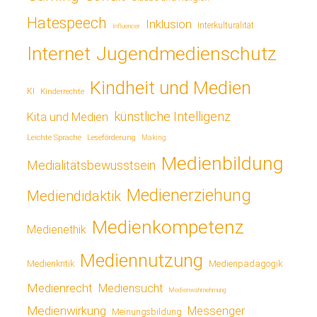
Hatespeech
Inklusion
Interkulturalität
Influencer
Jugendmedienschutz
Internet
Kindheit und Medien
KI
Kinderrechte
künstliche Intelligenz
Kita und Medien
Leichte Sprache
Leseförderung
Making
Medienbildung
Medialitätsbewusstsein
Medienerziehung
Mediendidaktik
Medienkompetenz
Medienethik
Mediennutzung
Medienkritik
Medienpädagogik
Medienrecht
Mediensucht
Medienwahrnehmung
Medienwirkung
Messenger
Meinungsbildung