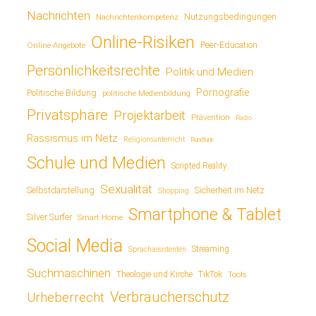
Nachrichten
Nutzungsbedingungen
Nachrichtenkompetenz
Online-Risiken
Online-Angebote
Peer-Education
Persönlichkeitsrechte
Politik und Medien
Pornografie
Politische Bildung
politische Medienbildung
Privatsphäre
Projektarbeit
Prävention
Radio
Rassismus im Netz
Religionsunterricht
Rundfunk
Schule und Medien
Scripted Reality
Sexualität
Sicherheit im Netz
Selbstdarstellung
Shopping
Smartphone & Tablet
Silver Surfer
Smart Home
Social Media
Streaming
Sprachassistenten
Suchmaschinen
TikTok
Theologie und Kirche
Tools
Verbraucherschutz
Urheberrecht