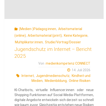
(Medien-)Pädagog:innen
,
Arbeitsmaterial
(online)
,
Arbeitsmaterial (print)
,
Keine Kategorie
,
Multiplikator:innen
,
Studie/Vortrag/Dossier
Jugendschutz im Internet – Bericht
2025
Von
medienkompetenz CONNECT
14. Juli 2026
Internet
,
Jugendmedienschutz
,
Kindheit und
Medien
,
Medienbildung
,
Online-Risiken
KI-Chatbots, virtuelle Influencer:innen oder neue
Shopping-Funktionen auf Social-Media-Plattformen,
digitale Angebote entwickeln sich derzeit so schnell
wie kaum zuvor. Gleichzeitig entstehen neue Risiken