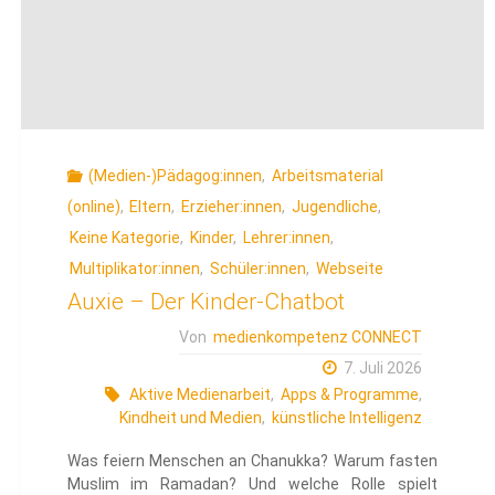
(Medien-)Pädagog:innen
,
Arbeitsmaterial
(online)
,
Eltern
,
Erzieher:innen
,
Jugendliche
,
Keine Kategorie
,
Kinder
,
Lehrer:innen
,
Multiplikator:innen
,
Schüler:innen
,
Webseite
Auxie – Der Kinder-Chatbot
Von
medienkompetenz CONNECT
7. Juli 2026
Aktive Medienarbeit
,
Apps & Programme
,
Kindheit und Medien
,
künstliche Intelligenz
Was feiern Menschen an Chanukka? Warum fasten
Muslim im Ramadan? Und welche Rolle spielt