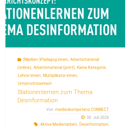
(Medien-)Pädagog:innen
,
Arbeitsmaterial
(online)
,
Arbeitsmaterial (print)
,
Keine Kategorie
,
Lehrer:innen
,
Multiplikator:innen
,
Unterrichtseinheit
Stationenlernen zum Thema
Desinformation
Von
medienkompetenz CONNECT
30. Juli 2026
Aktive Medienarbeit
,
Desinformation
,