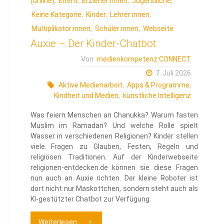
(online)
,
Eltern
,
Erzieher:innen
,
Jugendliche
,
Keine Kategorie
,
Kinder
,
Lehrer:innen
,
Multiplikator:innen
,
Schüler:innen
,
Webseite
Auxie – Der Kinder-Chatbot
Von
medienkompetenz CONNECT
7. Juli 2026
Aktive Medienarbeit
,
Apps & Programme
,
Kindheit und Medien
,
künstliche Intelligenz
Was feiern Menschen an Chanukka? Warum fasten
Muslim im Ramadan? Und welche Rolle spielt
Wasser in verschiedenen Religionen? Kinder stellen
viele Fragen zu Glauben, Festen, Regeln und
religiösen Traditionen. Auf der Kinderwebseite
religionen-entdecken.de können sie diese Fragen
nun auch an Auxie richten. Der kleine Roboter ist
dort nicht nur Maskottchen, sondern steht auch als
KI-gestützter Chatbot zur Verfügung.
"Auxie
Weiterlesen ...