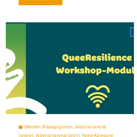
–
Der
Kinder-
Chatbot"
(Medien-)Pädagog:innen
,
Arbeitsmaterial
(online)
,
Arbeitsmaterial (print)
,
Keine Kategorie
,