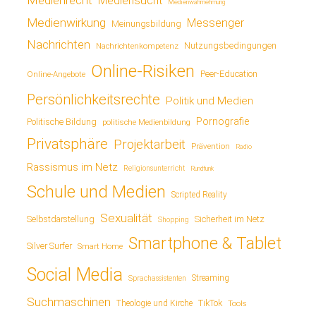
Mediensucht
Medienwahrnehmung
Medienwirkung
Messenger
Meinungsbildung
Nachrichten
Nutzungsbedingungen
Nachrichtenkompetenz
Online-Risiken
Online-Angebote
Peer-Education
Persönlichkeitsrechte
Politik und Medien
Pornografie
Politische Bildung
politische Medienbildung
Privatsphäre
Projektarbeit
Prävention
Radio
Rassismus im Netz
Religionsunterricht
Rundfunk
Schule und Medien
Scripted Reality
Sexualität
Sicherheit im Netz
Selbstdarstellung
Shopping
Smartphone & Tablet
Silver Surfer
Smart Home
Social Media
Streaming
Sprachassistenten
Suchmaschinen
TikTok
Theologie und Kirche
Tools