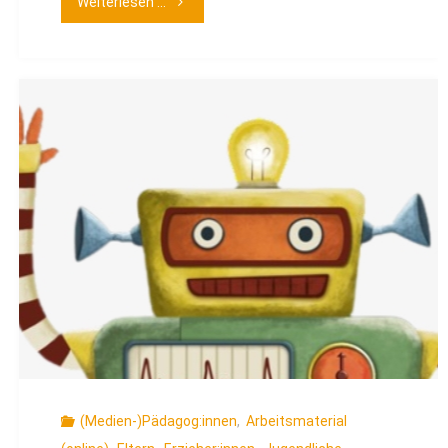
"Stationenlernen
Weiterlesen ...
zum
Thema
Desinformation"
(Medien-)Pädagog:innen
,
Arbeitsmaterial