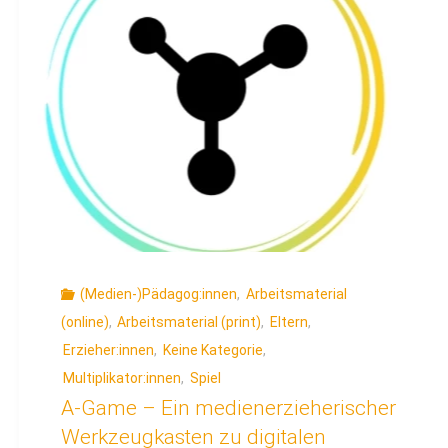
Kampagne
„KI
and
me.
In
künstlicher
Beziehung“"
(Medien-)Pädagog:innen
,
Arbeitsmaterial
(online)
,
Arbeitsmaterial (print)
,
Eltern
,
Erzieher:innen
,
Keine Kategorie
,
Multiplikator:innen
,
Spiel
A-Game – Ein medienerzieherischer
Werkzeugkasten zu digitalen