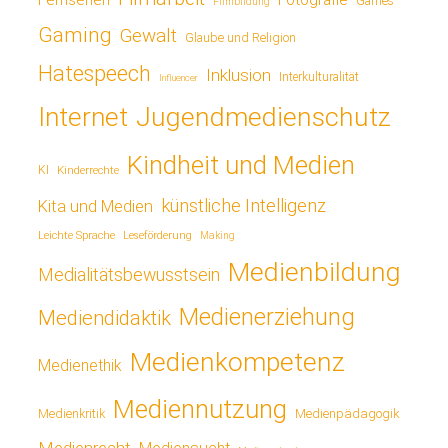
Games
Filmbildung
Gaming
Gewalt
Glaube und Religion
Hatespeech
Inklusion
Interkulturalität
Influencer
Jugendmedienschutz
Internet
Kindheit und Medien
KI
Kinderrechte
künstliche Intelligenz
Kita und Medien
Leichte Sprache
Leseförderung
Making
Medienbildung
Medialitätsbewusstsein
Medienerziehung
Mediendidaktik
Medienkompetenz
Medienethik
Mediennutzung
Medienkritik
Medienpädagogik
Medienrecht