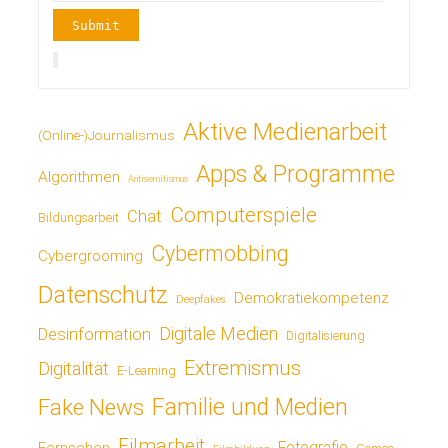
Aktive Medienarbeit
(Online-)Journalismus
Apps & Programme
Algorithmen
Antisemitismus
Computerspiele
Chat
Bildungsarbeit
Cybermobbing
Cybergrooming
Datenschutz
Demokratiekompetenz
Deepfakes
Digitale Medien
Desinformation
Digitalisierung
Extremismus
Digitalität
E-Learning
Fake News
Familie und Medien
Filmarbeit
Fotografie
Fernsehen