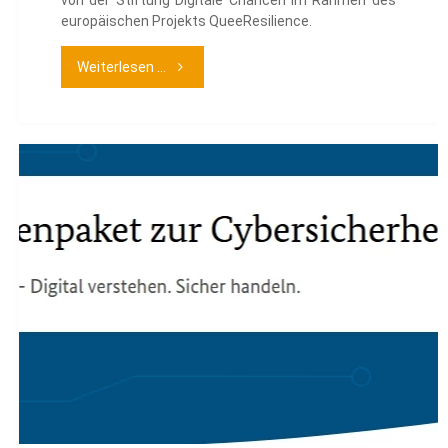
von der Stiftung Digitale Chancen im Rahmen des
europäischen Projekts QueeResilience.
"QueeResilience
Weiterlesen ...
Workshop-
Module"