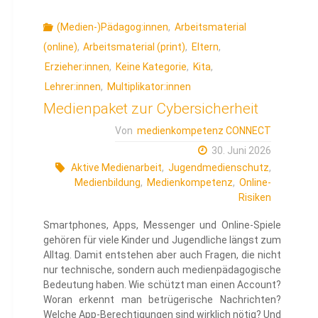
(Medien-)Pädagog:innen
,
Arbeitsmaterial
(online)
,
Arbeitsmaterial (print)
,
Eltern
,
Erzieher:innen
,
Keine Kategorie
,
Kita
,
Lehrer:innen
,
Multiplikator:innen
Medienpaket zur Cybersicherheit
Von
medienkompetenz CONNECT
30. Juni 2026
Aktive Medienarbeit
,
Jugendmedienschutz
,
Medienbildung
,
Medienkompetenz
,
Online-
Risiken
Smartphones, Apps, Messenger und Online-Spiele
gehören für viele Kinder und Jugendliche längst zum
Alltag. Damit entstehen aber auch Fragen, die nicht
nur technische, sondern auch medienpädagogische
Bedeutung haben. Wie schützt man einen Account?
Woran erkennt man betrügerische Nachrichten?
Welche App-Berechtigungen sind wirklich nötig? Und