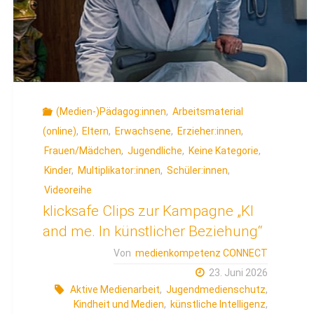
(Medien-)Pädagog:innen
,
Arbeitsmaterial
(online)
,
Eltern
,
Erwachsene
,
Erzieher:innen
,
Frauen/Mädchen
,
Jugendliche
,
Keine Kategorie
,
Kinder
,
Multiplikator:innen
,
Schüler:innen
,
Videoreihe
klicksafe Clips zur Kampagne „KI
and me. In künstlicher Beziehung“
Von
medienkompetenz CONNECT
23. Juni 2026
Aktive Medienarbeit
,
Jugendmedienschutz
,
Kindheit und Medien
,
künstliche Intelligenz
,