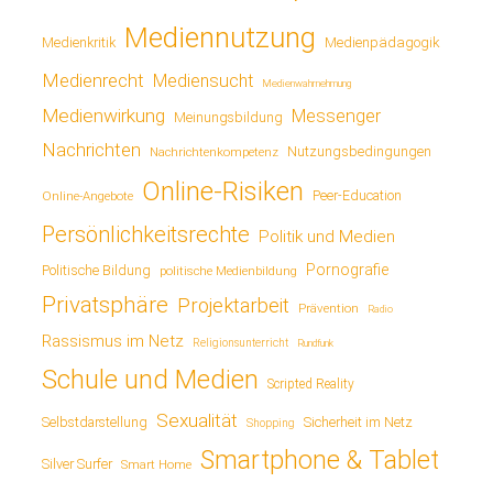
Mediennutzung
Medienkritik
Medienpädagogik
Medienrecht
Mediensucht
Medienwahrnehmung
Medienwirkung
Messenger
Meinungsbildung
Nachrichten
Nutzungsbedingungen
Nachrichtenkompetenz
Online-Risiken
Online-Angebote
Peer-Education
Persönlichkeitsrechte
Politik und Medien
Pornografie
Politische Bildung
politische Medienbildung
Privatsphäre
Projektarbeit
Prävention
Radio
Rassismus im Netz
Religionsunterricht
Rundfunk
Schule und Medien
Scripted Reality
Sexualität
Sicherheit im Netz
Selbstdarstellung
Shopping
Smartphone & Tablet
Silver Surfer
Smart Home