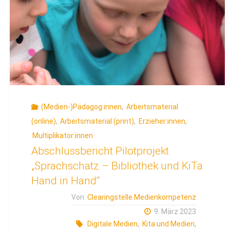
(Medien-)Pädagog:innen
,
Arbeitsmaterial
(online)
,
Arbeitsmaterial (print)
,
Erzieher:innen
,
Multiplikator:innen
Abschlussbericht Pilotprojekt
„Sprachschatz – Bibliothek und KiTa
Hand in Hand“
Von
Clearingstelle Medienkompetenz
9. März 2023
Digitale Medien
,
Kita und Medien
,