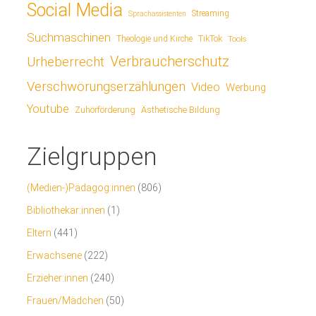
Social Media
Streaming
Sprachassistenten
Suchmaschinen
TikTok
Theologie und Kirche
Tools
Verbraucherschutz
Urheberrecht
Verschwörungserzählungen
Video
Werbung
Youtube
Ästhetische Bildung
Zuhörförderung
Zielgruppen
(Medien-)Pädagog:innen
(806)
Bibliothekar:innen
(1)
Eltern
(441)
Erwachsene
(222)
Erzieher:innen
(240)
Frauen/Mädchen
(50)