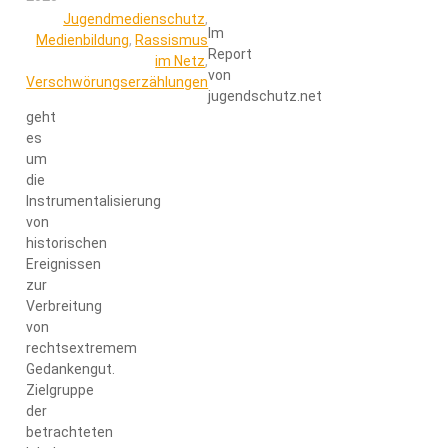
Jugendmedienschutz
,
Im
Medienbildung
,
Rassismus
Report
im Netz
,
von
Verschwörungserzählungen
jugendschutz.net
geht
es
um
die
Instrumentalisierung
von
historischen
Ereignissen
zur
Verbreitung
von
rechtsextremem
Gedankengut.
Zielgruppe
der
betrachteten