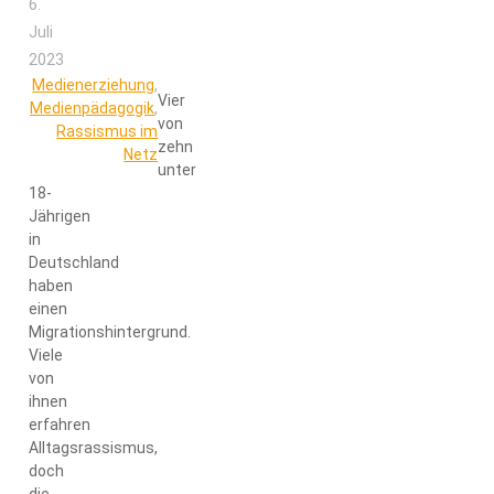
6.
Juli
2023
Medienerziehung
,
Vier
Medienpädagogik
,
von
Rassismus im
zehn
Netz
unter
18-
Jährigen
in
Deutschland
haben
einen
Migrationshintergrund.
Viele
von
ihnen
erfahren
Alltagsrassismus,
doch