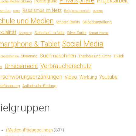
Privatsphäre
Projektarbeit
Pornografie
itische Medienbildung
Rassismus im Netz
vention
Radio
Religionsunterricht
Rundfunk
chule und Medien
Scripted Reality
Selbstdarstellung
xualität
Sicherheit im Netz
Silver Surfer
Smart Home
Shopping
Social Media
martphone & Tablet
Suchmaschinen
TikTok
Streaming
Theologie und Kirche
chassistenten
Verbraucherschutz
Urheberrecht
ls
rschwörungserzählungen
Video
Youtube
Werbung
Ästhetische Bildung
örförderung
ielgruppen
(Medien-)Pädagog:innen
(807)