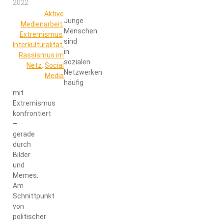
2022
Aktive
Junge
Medienarbeit
,
Menschen
Extremismus
,
sind
Interkulturalität
,
in
Rassismus im
sozialen
Netz
,
Social
Netzwerken
Media
häufig
mit
Extremismus
konfrontiert
–
gerade
durch
Bilder
und
Memes.
Am
Schnittpunkt
von
politischer