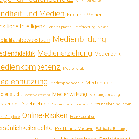
KI
Kinderrechte
indheit und Medien
Kita und Medien
nstliche Intelligenz
Leichte Sprache
Leseförderung
Making
Medienbildung
dialitätsbewusstsein
Medienerziehung
diendidaktik
Medienethik
edienkompetenz
Medienkritik
ediennutzung
Medienrecht
Medienpädagogik
Medienwirkung
diensucht
Meinungsbildung
Medienwahrnehmung
Nachrichten
ssenger
Nutzungsbedingungen
Nachrichtenkompetenz
Online-Risiken
ine-Angebote
Peer-Education
rsönlichkeitsrechte
Politik und Medien
Politische Bildung