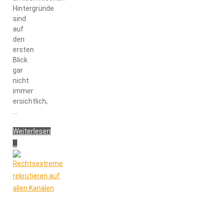
Hintergründe
sind
auf
den
ersten
Blick
gar
nicht
immer
ersichtlich,
…
Weiterlesen
...
"Verschwörungsmythen
–
interaktives
Video"