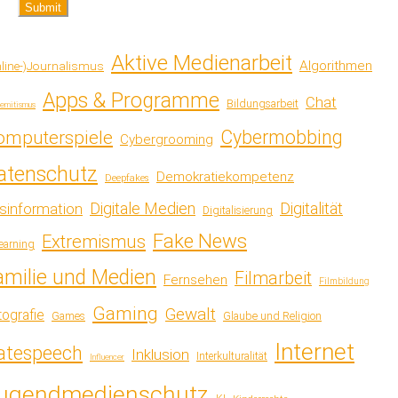
Aktive Medienarbeit
Algorithmen
line-)Journalismus
Apps & Programme
Chat
Bildungsarbeit
semitismus
Cybermobbing
omputerspiele
Cybergrooming
atenschutz
Demokratiekompetenz
Deepfakes
Digitale Medien
Digitalität
sinformation
Digitalisierung
Fake News
Extremismus
earning
amilie und Medien
Filmarbeit
Fernsehen
Filmbildung
Gaming
Gewalt
tografie
Games
Glaube und Religion
Internet
atespeech
Inklusion
Interkulturalität
Influencer
ugendmedienschutz