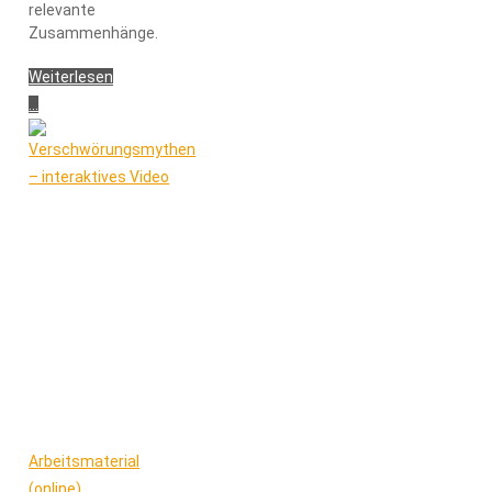
relevante
Zusammenhänge.
Weiterlesen
...
"#FITFORDEMOCRACY"
Arbeitsmaterial
(online)
,