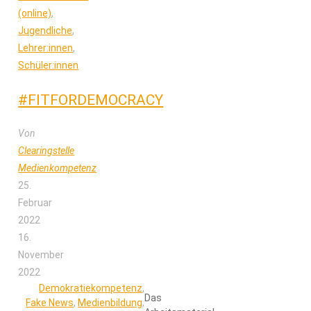
(online)
,
Jugendliche
,
Lehrer:innen
,
Schüler:innen
#FITFORDEMOCRACY
Von
Clearingstelle
Medienkompetenz
25.
Februar
2022
16.
November
2022
Demokratiekompetenz
,
Das
Fake News
,
Medienbildung
,