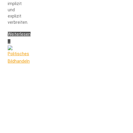
implizit
und
explizit
verbreiten.
Weiterlesen
...
"Geschichtsbilder
in
rechtsextremer
Onlinepropaganda"