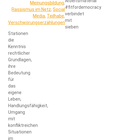
Arbeitsmaterial
Meinungsbildung
,
#fitfordemocracy
Rassismus im Netz
,
Social
verbindet
Media
,
Teilhabe
,
mit
Verschwörungserzählungen
sieben
Stationen
die
Kenntnis
rechtlicher
Grundlagen,
ihre
Bedeutung
für
das
eigene
Leben,
Handlungsfähigkeit,
Umgang
mit
konfliktreichen
Situationen
im