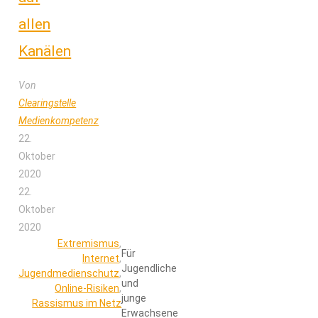
allen
Kanälen
Von
Clearingstelle
Medienkompetenz
22.
Oktober
2020
22.
Oktober
2020
Extremismus
,
Für
Internet
,
Jugendliche
Jugendmedienschutz
,
und
Online-Risiken
,
junge
Rassismus im Netz
Erwachsene