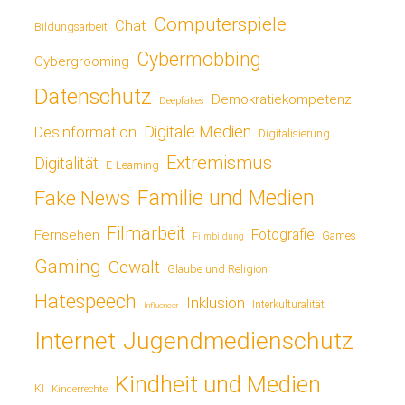
Computerspiele
Chat
Bildungsarbeit
Cybermobbing
Cybergrooming
Datenschutz
Demokratiekompetenz
Deepfakes
Digitale Medien
Desinformation
Digitalisierung
Extremismus
Digitalität
E-Learning
Fake News
Familie und Medien
Filmarbeit
Fotografie
Fernsehen
Games
Filmbildung
Gaming
Gewalt
Glaube und Religion
Hatespeech
Inklusion
Interkulturalität
Influencer
Jugendmedienschutz
Internet
Kindheit und Medien
KI
Kinderrechte