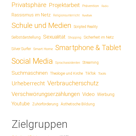
Privatsphäre
Projektarbeit
Prävention
Radio
Rassismus im Netz
Religionsunterricht
Rundfunk
Schule und Medien
Scripted Reality
Sexualität
Sicherheit im Netz
Selbstdarstellung
Shopping
Smartphone & Tablet
Silver Surfer
Smart Home
Social Media
Streaming
Sprachassistenten
Suchmaschinen
TikTok
Theologie und Kirche
Tools
Verbraucherschutz
Urheberrecht
Verschwörungserzählungen
Video
Werbung
Youtube
Ästhetische Bildung
Zuhörförderung
Zielgruppen