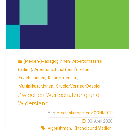
(Medien-)Pädagog:innen
,
Arbeitsmaterial
(online)
,
Arbeitsmaterial (print)
,
Eltern
,
Erzieher:innen
,
Keine Kategorie
,
Multiplikator:innen
,
Studie/Vortrag/Dossier
Zwischen Wertschätzung und
Widerstand
Von
medienkompetenz CONNECT
30. April 2026
Algorithmen
,
Kindheit und Medien
,