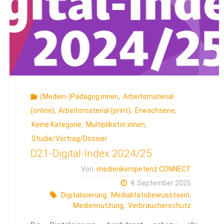
Online-
Boltzplatz"
(Medien-)Pädagog:innen
,
Arbeitsmaterial
(online)
,
Arbeitsmaterial (print)
,
Erwachsene
,
Keine Kategorie
,
Multiplikator:innen
,
Studie/Vortrag/Dossier
D21-Digital-Index 2024/25
Von
medienkompetenz CONNECT
4. September 2025
Digitalisierung
,
Medialitätsbewusstsein
,
Mediennutzung
,
Verbraucherschutz