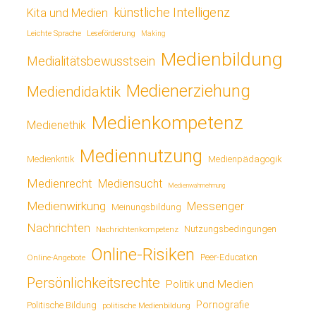
künstliche Intelligenz
Kita und Medien
Leichte Sprache
Leseförderung
Making
Medienbildung
Medialitätsbewusstsein
Medienerziehung
Mediendidaktik
Medienkompetenz
Medienethik
Mediennutzung
Medienkritik
Medienpädagogik
Medienrecht
Mediensucht
Medienwahrnehmung
Medienwirkung
Messenger
Meinungsbildung
Nachrichten
Nutzungsbedingungen
Nachrichtenkompetenz
Online-Risiken
Online-Angebote
Peer-Education
Persönlichkeitsrechte
Politik und Medien
Pornografie
Politische Bildung
politische Medienbildung