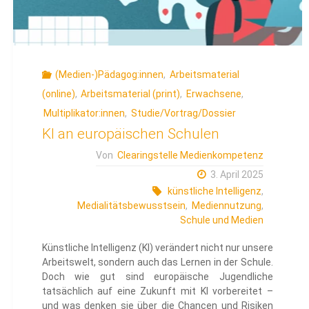
einordnen"
(Medien-)Pädagog:innen
,
Arbeitsmaterial
(online)
,
Arbeitsmaterial (print)
,
Erwachsene
,
Multiplikator:innen
,
Studie/Vortrag/Dossier
KI an europäischen Schulen
Von
Clearingstelle Medienkompetenz
3. April 2025
künstliche Intelligenz
,
Medialitätsbewusstsein
,
Mediennutzung
,
Schule und Medien
Künstliche Intelligenz (KI) verändert nicht nur unsere
Arbeitswelt, sondern auch das Lernen in der Schule.
Doch wie gut sind europäische Jugendliche
tatsächlich auf eine Zukunft mit KI vorbereitet –
und was denken sie über die Chancen und Risiken