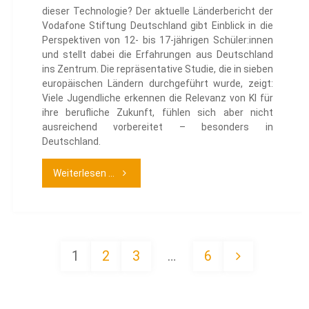
dieser Technologie? Der aktuelle Länderbericht der
Vodafone Stiftung Deutschland gibt Einblick in die
Perspektiven von 12- bis 17-jährigen Schüler:innen
und stellt dabei die Erfahrungen aus Deutschland
ins Zentrum. Die repräsentative Studie, die in sieben
europäischen Ländern durchgeführt wurde, zeigt:
Viele Jugendliche erkennen die Relevanz von KI für
ihre berufliche Zukunft, fühlen sich aber nicht
ausreichend vorbereitet – besonders in
Deutschland.
"KI
Weiterlesen ...
an
europäischen
1
2
3
…
6
Schulen"
Seitennummerierung