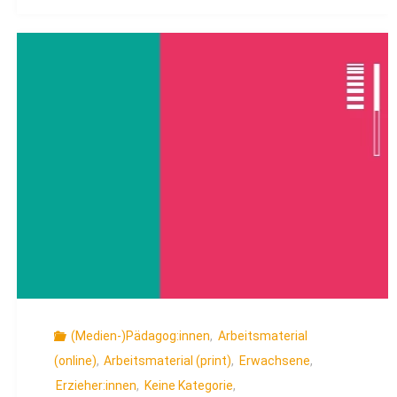
Wertschätzung
und
Widerstand"
(Medien-)Pädagog:innen
,
Arbeitsmaterial
(online)
,
Arbeitsmaterial (print)
,
Erwachsene
,
Erzieher:innen
,
Keine Kategorie
,