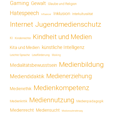
Gaming
Gewalt
Glaube und Religion
Hatespeech
Inklusion
Interkulturalität
Influencer
Jugendmedienschutz
Internet
Kindheit und Medien
KI
Kinderrechte
künstliche Intelligenz
Kita und Medien
Leichte Sprache
Leseförderung
Making
Medienbildung
Medialitätsbewusstsein
Medienerziehung
Mediendidaktik
Medienkompetenz
Medienethik
Mediennutzung
Medienkritik
Medienpädagogik
Medienrecht
Mediensucht
Medienwahrnehmung