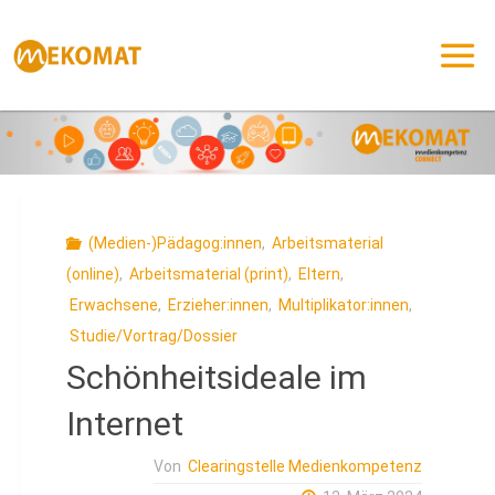
Zum
Inhalt
springen
(Medien-)Pädagog:innen
,
Arbeitsmaterial
(online)
,
Arbeitsmaterial (print)
,
Eltern
,
Erwachsene
,
Erzieher:innen
,
Multiplikator:innen
,
Studie/Vortrag/Dossier
Schönheitsideale im
Internet
Von
Clearingstelle Medienkompetenz