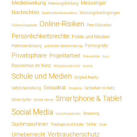
Medienwirkung
Messenger
Meinungsbildung
Nachrichten
Nutzungsbedingungen
Nachrichtenkompetenz
Online-Risiken
Online-Angebote
Peer-Education
Persönlichkeitsrechte
Politik und Medien
Pornografie
Politische Bildung
politische Medienbildung
Privatsphäre
Projektarbeit
Prävention
Radio
Rassismus im Netz
Religionsunterricht
Rundfunk
Schule und Medien
Scripted Reality
Sexualität
Sicherheit im Netz
Selbstdarstellung
Shopping
Smartphone & Tablet
Silver Surfer
Smart Home
Social Media
Streaming
Sprachassistenten
Suchmaschinen
TikTok
Theologie und Kirche
Tools
Verbraucherschutz
Urheberrecht