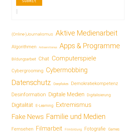
Aktive Medienarbeit
(Online-)Journalismus
Apps & Programme
Algorithmen
Antisemitismus
Computerspiele
Chat
Bildungsarbeit
Cybermobbing
Cybergrooming
Datenschutz
Demokratiekompetenz
Deepfakes
Digitale Medien
Desinformation
Digitalisierung
Extremismus
Digitalität
E-Learning
Fake News
Familie und Medien
Filmarbeit
Fotografie
Fernsehen
Games
Filmbildung