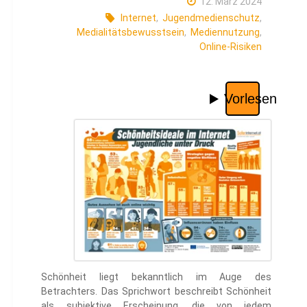
12. März 2024
Internet
,
Jugendmedienschutz
,
Medialitätsbewusstsein
,
Mediennutzung
,
Online-Risiken
Schönheit liegt bekanntlich im Auge des
Betrachters. Das Sprichwort beschreibt Schönheit
als subjektive Erscheinung, die von jedem