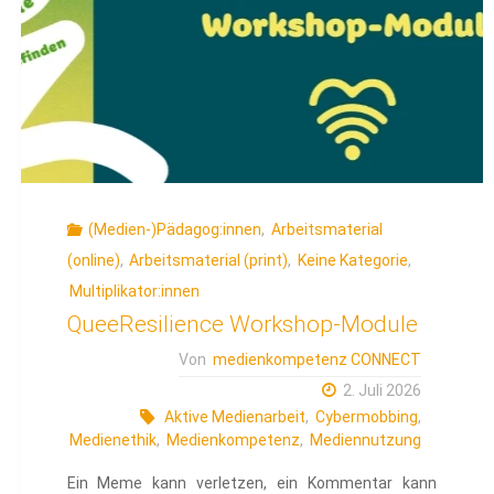
(Medien-)Pädagog:innen
,
Arbeitsmaterial
(online)
,
Arbeitsmaterial (print)
,
Keine Kategorie
,
Multiplikator:innen
QueeResilience Workshop-Module
Von
medienkompetenz CONNECT
2. Juli 2026
Aktive Medienarbeit
,
Cybermobbing
,
Medienethik
,
Medienkompetenz
,
Mediennutzung
Ein Meme kann verletzen, ein Kommentar kann