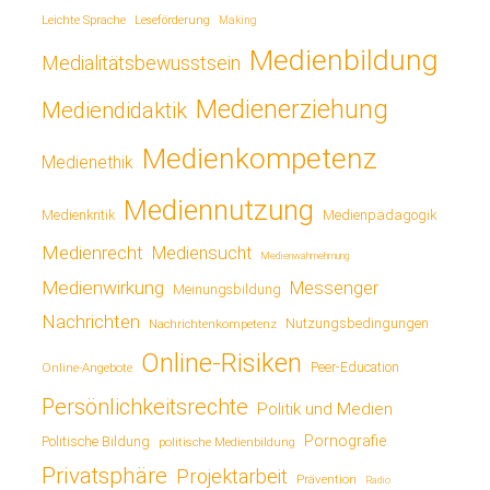
Leichte Sprache
Leseförderung
Making
Medienbildung
Medialitätsbewusstsein
Medienerziehung
Mediendidaktik
Medienkompetenz
Medienethik
Mediennutzung
Medienkritik
Medienpädagogik
Medienrecht
Mediensucht
Medienwahrnehmung
Medienwirkung
Messenger
Meinungsbildung
Nachrichten
Nutzungsbedingungen
Nachrichtenkompetenz
Online-Risiken
Online-Angebote
Peer-Education
Persönlichkeitsrechte
Politik und Medien
Pornografie
Politische Bildung
politische Medienbildung
Privatsphäre
Projektarbeit
Prävention
Radio