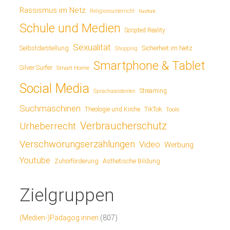
Rassismus im Netz
Religionsunterricht
Rundfunk
Schule und Medien
Scripted Reality
Sexualität
Sicherheit im Netz
Selbstdarstellung
Shopping
Smartphone & Tablet
Silver Surfer
Smart Home
Social Media
Streaming
Sprachassistenten
Suchmaschinen
TikTok
Theologie und Kirche
Tools
Verbraucherschutz
Urheberrecht
Verschwörungserzählungen
Video
Werbung
Youtube
Ästhetische Bildung
Zuhörförderung
Zielgruppen
(Medien-)Pädagog:innen
(807)