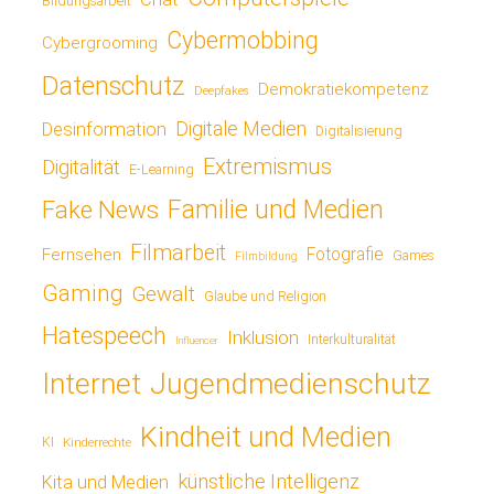
Bildungsarbeit
Cybermobbing
Cybergrooming
Datenschutz
Demokratiekompetenz
Deepfakes
Digitale Medien
Desinformation
Digitalisierung
Extremismus
Digitalität
E-Learning
Fake News
Familie und Medien
Filmarbeit
Fotografie
Fernsehen
Games
Filmbildung
Gaming
Gewalt
Glaube und Religion
Hatespeech
Inklusion
Interkulturalität
Influencer
Jugendmedienschutz
Internet
Kindheit und Medien
KI
Kinderrechte
künstliche Intelligenz
Kita und Medien