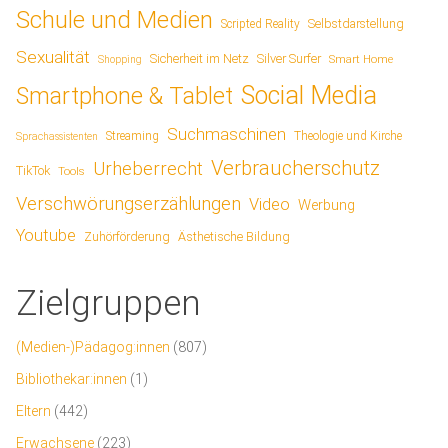
Schule und Medien
Scripted Reality
Selbstdarstellung
Sexualität
Sicherheit im Netz
Silver Surfer
Smart Home
Shopping
Social Media
Smartphone & Tablet
Suchmaschinen
Streaming
Theologie und Kirche
Sprachassistenten
Verbraucherschutz
Urheberrecht
TikTok
Tools
Verschwörungserzählungen
Video
Werbung
Youtube
Ästhetische Bildung
Zuhörförderung
Zielgruppen
(Medien-)Pädagog:innen
(807)
Bibliothekar:innen
(1)
Eltern
(442)
Erwachsene
(223)