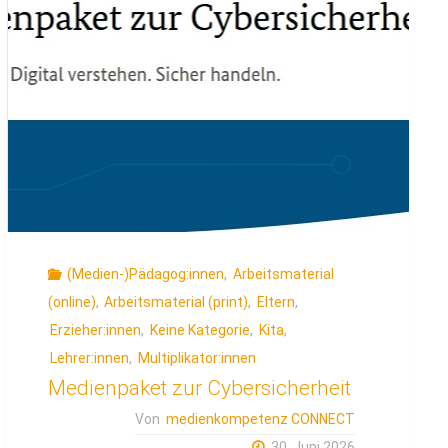
(Medien-)Pädagog:innen
,
Arbeitsmaterial
(online)
,
Arbeitsmaterial (print)
,
Eltern
,
Erzieher:innen
,
Keine Kategorie
,
Kita
,
Lehrer:innen
,
Multiplikator:innen
Medienpaket zur Cybersicherheit
Von
medienkompetenz CONNECT
30. Juni 2026