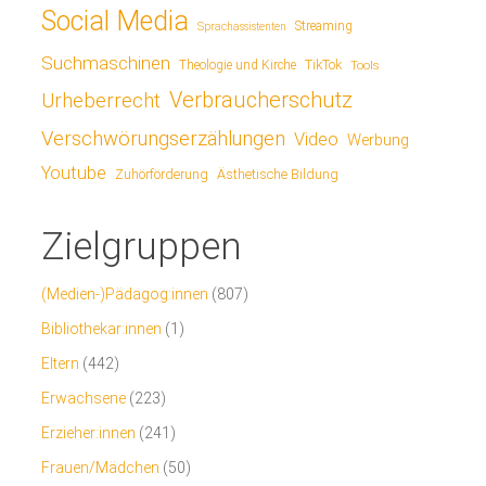
Social Media
Streaming
Sprachassistenten
Suchmaschinen
TikTok
Theologie und Kirche
Tools
Verbraucherschutz
Urheberrecht
Verschwörungserzählungen
Video
Werbung
Youtube
Ästhetische Bildung
Zuhörförderung
Zielgruppen
(Medien-)Pädagog:innen
(807)
Bibliothekar:innen
(1)
Eltern
(442)
Erwachsene
(223)
Erzieher:innen
(241)
Frauen/Mädchen
(50)