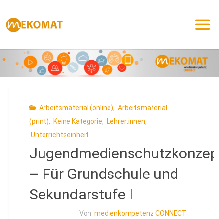
Zum
Inhalt
springen
Arbeitsmaterial (online)
,
Arbeitsmaterial
(print)
,
Keine Kategorie
,
Lehrer:innen
,
Unterrichtseinheit
Jugendmedienschutzkonzep
– Für Grundschule und
Sekundarstufe I
Von
medienkompetenz CONNECT