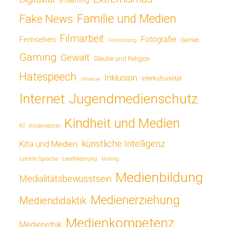
E-Learning
Fake News
Familie und Medien
Filmarbeit
Fotografie
Fernsehen
Games
Filmbildung
Gaming
Gewalt
Glaube und Religion
Hatespeech
Inklusion
Interkulturalität
Influencer
Jugendmedienschutz
Internet
Kindheit und Medien
KI
Kinderrechte
künstliche Intelligenz
Kita und Medien
Leichte Sprache
Leseförderung
Making
Medienbildung
Medialitätsbewusstsein
Medienerziehung
Mediendidaktik
Medienkompetenz
Medienethik