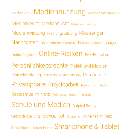
Mediennutzung
Medienkritik
Medienpädagogik
Medienrecht
Mediensucht
Medienwahrnehmung
Medienwirkung
Messenger
Meinungsbildung
Nachrichten
Nutzungsbedingungen
Nachrichtenkompetenz
Online-Risiken
Online-Angebote
Peer-Education
Persönlichkeitsrechte
Politik und Medien
Pornografie
Politische Bildung
politische Medienbildung
Privatsphäre
Projektarbeit
Prävention
Radio
Rassismus im Netz
Religionsunterricht
Rundfunk
Schule und Medien
Scripted Reality
Sexualität
Sicherheit im Netz
Selbstdarstellung
Shopping
Smartphone & Tablet
Silver Surfer
Smart Home