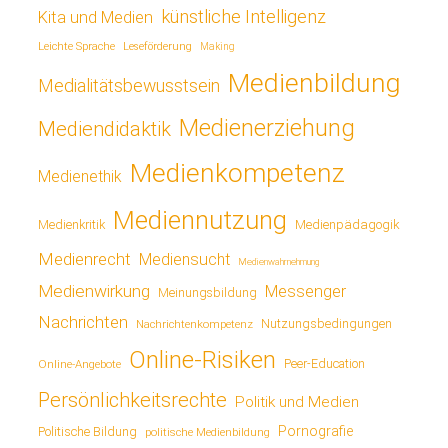
künstliche Intelligenz
Kita und Medien
Leichte Sprache
Leseförderung
Making
Medienbildung
Medialitätsbewusstsein
Medienerziehung
Mediendidaktik
Medienkompetenz
Medienethik
Mediennutzung
Medienkritik
Medienpädagogik
Medienrecht
Mediensucht
Medienwahrnehmung
Medienwirkung
Messenger
Meinungsbildung
Nachrichten
Nutzungsbedingungen
Nachrichtenkompetenz
Online-Risiken
Online-Angebote
Peer-Education
Persönlichkeitsrechte
Politik und Medien
Pornografie
Politische Bildung
politische Medienbildung