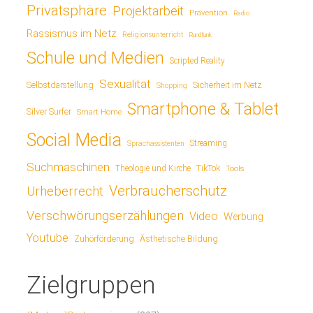
Privatsphäre
Projektarbeit
Prävention
Radio
Rassismus im Netz
Religionsunterricht
Rundfunk
Schule und Medien
Scripted Reality
Sexualität
Sicherheit im Netz
Selbstdarstellung
Shopping
Smartphone & Tablet
Silver Surfer
Smart Home
Social Media
Streaming
Sprachassistenten
Suchmaschinen
TikTok
Theologie und Kirche
Tools
Verbraucherschutz
Urheberrecht
Verschwörungserzählungen
Video
Werbung
Youtube
Ästhetische Bildung
Zuhörförderung
Zielgruppen