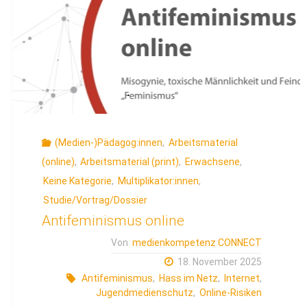
(Medien-)Pädagog:innen
,
Arbeitsmaterial
(online)
,
Arbeitsmaterial (print)
,
Erwachsene
,
Keine Kategorie
,
Multiplikator:innen
,
Studie/Vortrag/Dossier
Antifeminismus online
Von
medienkompetenz CONNECT
18. November 2025
Antifeminismus
,
Hass im Netz
,
Internet
,
Jugendmedienschutz
,
Online-Risiken