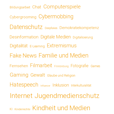
Computerspiele
Chat
Bildungsarbeit
Cybermobbing
Cybergrooming
Datenschutz
Demokratiekompetenz
Deepfakes
Digitale Medien
Desinformation
Digitalisierung
Extremismus
Digitalität
E-Learning
Fake News
Familie und Medien
Filmarbeit
Fotografie
Fernsehen
Games
Filmbildung
Gaming
Gewalt
Glaube und Religion
Hatespeech
Inklusion
Interkulturalität
Influencer
Jugendmedienschutz
Internet
Kindheit und Medien
KI
Kinderrechte