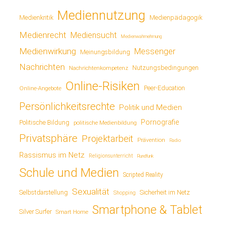
Mediennutzung
Medienkritik
Medienpädagogik
Medienrecht
Mediensucht
Medienwahrnehmung
Medienwirkung
Messenger
Meinungsbildung
Nachrichten
Nutzungsbedingungen
Nachrichtenkompetenz
Online-Risiken
Online-Angebote
Peer-Education
Persönlichkeitsrechte
Politik und Medien
Pornografie
Politische Bildung
politische Medienbildung
Privatsphäre
Projektarbeit
Prävention
Radio
Rassismus im Netz
Religionsunterricht
Rundfunk
Schule und Medien
Scripted Reality
Sexualität
Sicherheit im Netz
Selbstdarstellung
Shopping
Smartphone & Tablet
Silver Surfer
Smart Home