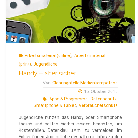
Arbeitsmaterial (online)
,
Arbeitsmaterial
(print)
,
Jugendliche
Handy – aber sicher
Von
Clearingstelle Medienkompetenz
16. Oktober 2015
Apps & Programme
,
Datenschutz
,
Smartphone & Tablet
,
Verbraucherschutz
Jugendliche nutzen das Handy oder Smartphone
täglich und sollten hierbei einiges beachten, um
Kostenfallen, Datenklau u.v.m. zu vermeiden. Im
Folder finden Jugendliche deshalb u.a. Infos zu den