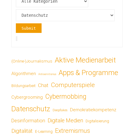
wie
nötig,
so
wenig
Aktive Medienarbeit
wie
(Online-)Journalismus
Apps & Programme
möglich"
Algorithmen
Antisemitismus
Computerspiele
Chat
Bildungsarbeit
Cybermobbing
Cybergrooming
Datenschutz
Demokratiekompetenz
Deepfakes
Digitale Medien
Desinformation
Digitalisierung
Extremismus
Digitalität
E-Learning