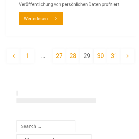
Veröffentlichung von persönlichen Daten profitiert.
"Unterrichtsentwurf
Weiterlesen ...
zum
Thema:
1
…
27
28
29
30
31
Persönliche
Seitennummerierung
Daten
im
der
Internet
Beiträge
–
so
viel