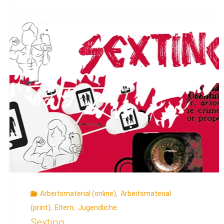
schütze
ich
mein
Smartphone?
–
Infografik"
Arbeitsmaterial (online)
,
Arbeitsmaterial
(print)
,
Eltern
,
Jugendliche
Sexting