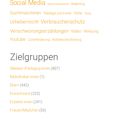
Social Media
Streaming
Sprachassistenten
Suchmaschinen
TikTok
Theologie und Kirche
Tools
Verbraucherschutz
Urheberrecht
Verschwörungserzählungen
Video
Werbung
Youtube
Ästhetische Bildung
Zuhörförderung
Zielgruppen
(Medien-)Pädagog:innen
(807)
Bibliothekar:innen
(1)
Eltern
(442)
Erwachsene
(223)
Erzieher:innen
(241)
Frauen/Mädchen
(50)