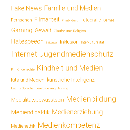
Fake News
Familie und Medien
Filmarbeit
Fotografie
Fernsehen
Games
Filmbildung
Gaming
Gewalt
Glaube und Religion
Hatespeech
Inklusion
Interkulturalität
Influencer
Jugendmedienschutz
Internet
Kindheit und Medien
KI
Kinderrechte
künstliche Intelligenz
Kita und Medien
Leichte Sprache
Leseförderung
Making
Medienbildung
Medialitätsbewusstsein
Medienerziehung
Mediendidaktik
Medienkompetenz
Medienethik