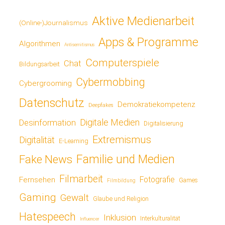
Aktive Medienarbeit
(Online-)Journalismus
Apps & Programme
Algorithmen
Antisemitismus
Computerspiele
Chat
Bildungsarbeit
Cybermobbing
Cybergrooming
Datenschutz
Demokratiekompetenz
Deepfakes
Digitale Medien
Desinformation
Digitalisierung
Extremismus
Digitalität
E-Learning
Fake News
Familie und Medien
Filmarbeit
Fotografie
Fernsehen
Games
Filmbildung
Gaming
Gewalt
Glaube und Religion
Hatespeech
Inklusion
Interkulturalität
Influencer