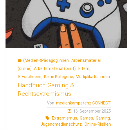
(Medien-)Pädagog:innen
,
Arbeitsmaterial
(online)
,
Arbeitsmaterial (print)
,
Eltern
,
Erwachsene
,
Keine Kategorie
,
Multiplikator:innen
Handbuch Gaming &
Rechtsextremismus
Von
medienkompetenz CONNECT
16. September 2025
Extremismus
,
Games
,
Gaming
,
Jugendmedienschutz
,
Online-Risiken