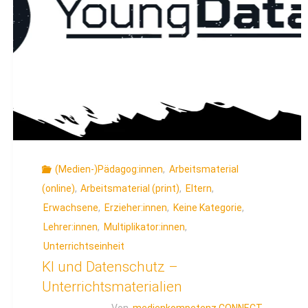
(Medien-)Pädagog:innen
,
Arbeitsmaterial
(online)
,
Arbeitsmaterial (print)
,
Eltern
,
Erwachsene
,
Erzieher:innen
,
Keine Kategorie
,
Lehrer:innen
,
Multiplikator:innen
,
Unterrichtseinheit
KI und Datenschutz –
Unterrichtsmaterialien
Von
medienkompetenz CONNECT