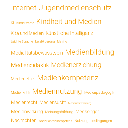
Jugendmedienschutz
Internet
Kindheit und Medien
KI
Kinderrechte
künstliche Intelligenz
Kita und Medien
Leichte Sprache
Leseförderung
Making
Medienbildung
Medialitätsbewusstsein
Medienerziehung
Mediendidaktik
Medienkompetenz
Medienethik
Mediennutzung
Medienkritik
Medienpädagogik
Medienrecht
Mediensucht
Medienwahrnehmung
Medienwirkung
Messenger
Meinungsbildung
Nachrichten
Nutzungsbedingungen
Nachrichtenkompetenz