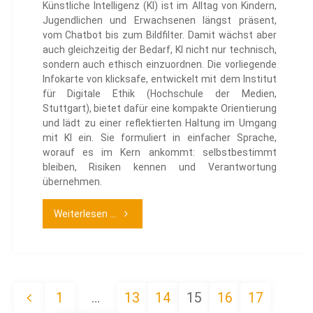
Künstliche Intelligenz (KI) ist im Alltag von Kindern,
Jugendlichen und Erwachsenen längst präsent,
vom Chatbot bis zum Bildfilter. Damit wächst aber
auch gleichzeitig der Bedarf, KI nicht nur technisch,
sondern auch ethisch einzuordnen. Die vorliegende
Infokarte von klicksafe, entwickelt mit dem Institut
für Digitale Ethik (Hochschule der Medien,
Stuttgart), bietet dafür eine kompakte Orientierung
und lädt zu einer reflektierten Haltung im Umgang
mit KI ein. Sie formuliert in einfacher Sprache,
worauf es im Kern ankommt: selbstbestimmt
bleiben, Risiken kennen und Verantwortung
übernehmen.
"10
Weiterlesen ...
Gebote
der
1
…
13
14
15
16
17
KI-