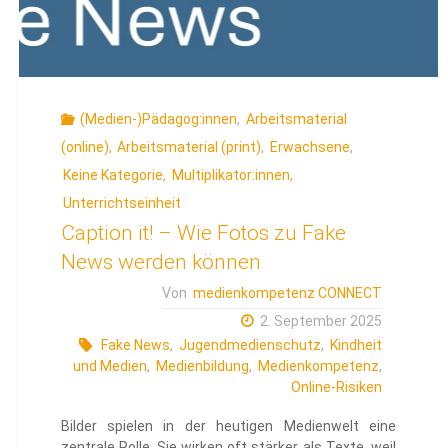
(Medien-)Pädagog:innen
,
Arbeitsmaterial
(online)
,
Arbeitsmaterial (print)
,
Erwachsene
,
Keine Kategorie
,
Multiplikator:innen
,
Unterrichtseinheit
Caption it! – Wie Fotos zu Fake
News werden können
Von
medienkompetenz CONNECT
2. September 2025
Fake News
,
Jugendmedienschutz
,
Kindheit
und Medien
,
Medienbildung
,
Medienkompetenz
,
Online-Risiken
Bilder spielen in der heutigen Medienwelt eine
zentrale Rolle. Sie wirken oft stärker als Texte, weil