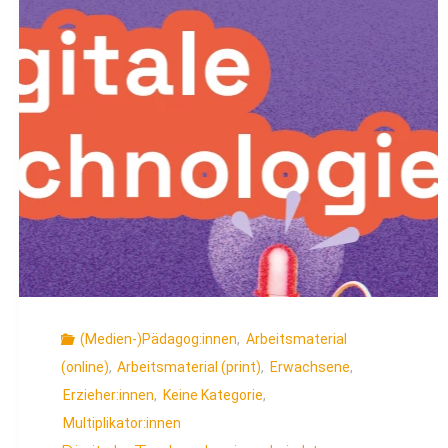
Datenschutz
–
Unterrichtsmaterialien"
(Medien-)Pädagog:innen
,
Arbeitsmaterial
(online)
,
Arbeitsmaterial (print)
,
Erwachsene
,
Erzieher:innen
,
Keine Kategorie
,
Multiplikator:innen