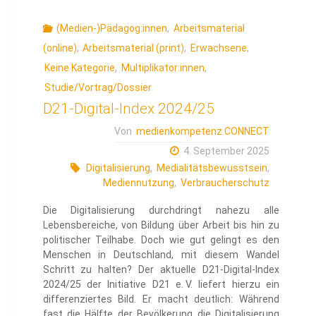
(Medien-)Pädagog:innen
,
Arbeitsmaterial
(online)
,
Arbeitsmaterial (print)
,
Erwachsene
,
Keine Kategorie
,
Multiplikator:innen
,
Studie/Vortrag/Dossier
D21-Digital-Index 2024/25
Von
medienkompetenz CONNECT
4. September 2025
Digitalisierung
,
Medialitätsbewusstsein
,
Mediennutzung
,
Verbraucherschutz
Die Digitalisierung durchdringt nahezu alle
Lebensbereiche, von Bildung über Arbeit bis hin zu
politischer Teilhabe. Doch wie gut gelingt es den
Menschen in Deutschland, mit diesem Wandel
Schritt zu halten? Der aktuelle D21-Digital-Index
2024/25 der Initiative D21 e. V. liefert hierzu ein
differenziertes Bild. Er macht deutlich: Während
fast die Hälfte der Bevölkerung die Digitalisierung