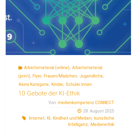
zu
Fake
News
werden
können"
Arbeitsmaterial (online)
,
Arbeitsmaterial
(print)
,
Flyer
,
Frauen/Mädchen
,
Jugendliche
,
Keine Kategorie
,
Kinder
,
Schüler:innen
10 Gebote der KI-Ethik
Von
medienkompetenz CONNECT
28. August 2025
Internet
,
KI
,
Kindheit und Medien
,
künstliche
Intelligenz
,
Medienethik