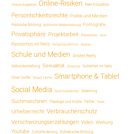
Online-Risiken
Online-Angebote
Peer-Education
Persönlichkeitsrechte
Politik und Medien
Pornografie
Politische Bildung
politische Medienbildung
Privatsphäre
Projektarbeit
Prävention
Radio
Rassismus im Netz
Religionsunterricht
Rundfunk
Schule und Medien
Scripted Reality
Sexualität
Sicherheit im Netz
Selbstdarstellung
Shopping
Smartphone & Tablet
Silver Surfer
Smart Home
Social Media
Streaming
Sprachassistenten
Suchmaschinen
TikTok
Theologie und Kirche
Tools
Verbraucherschutz
Urheberrecht
Verschwörungserzählungen
Video
Werbung
Youtube
Ästhetische Bildung
Zuhörförderung