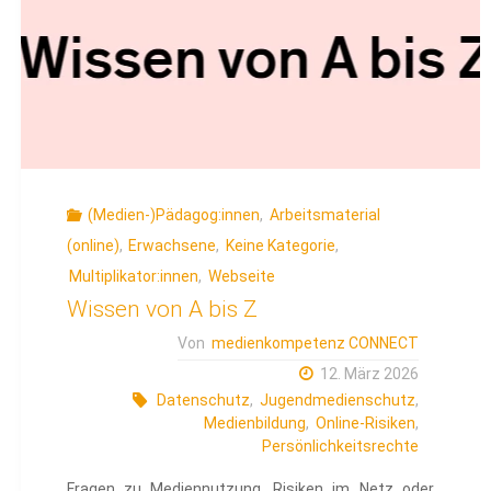
(Medien-)Pädagog:innen
,
Arbeitsmaterial
(online)
,
Erwachsene
,
Keine Kategorie
,
Multiplikator:innen
,
Webseite
Wissen von A bis Z
Von
medienkompetenz CONNECT
12. März 2026
Datenschutz
,
Jugendmedienschutz
,
Medienbildung
,
Online-Risiken
,
Persönlichkeitsrechte
Fragen zu Mediennutzung, Risiken im Netz oder