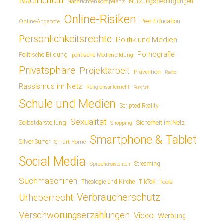
Nachrichten
Nutzungsbedingungen
Nachrichtenkompetenz
Online-Risiken
Online-Angebote
Peer-Education
Persönlichkeitsrechte
Politik und Medien
Pornografie
Politische Bildung
politische Medienbildung
Privatsphäre
Projektarbeit
Prävention
Radio
Rassismus im Netz
Religionsunterricht
Rundfunk
Schule und Medien
Scripted Reality
Sexualität
Sicherheit im Netz
Selbstdarstellung
Shopping
Smartphone & Tablet
Silver Surfer
Smart Home
Social Media
Streaming
Sprachassistenten
Suchmaschinen
TikTok
Theologie und Kirche
Tools
Verbraucherschutz
Urheberrecht
Verschwörungserzählungen
Video
Werbung