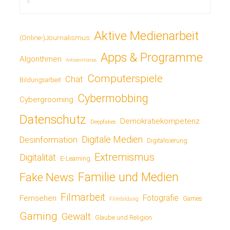
Aktive Medienarbeit
(Online-)Journalismus
Apps & Programme
Algorithmen
Antisemitismus
Computerspiele
Chat
Bildungsarbeit
Cybermobbing
Cybergrooming
Datenschutz
Demokratiekompetenz
Deepfakes
Digitale Medien
Desinformation
Digitalisierung
Extremismus
Digitalität
E-Learning
Fake News
Familie und Medien
Filmarbeit
Fotografie
Fernsehen
Games
Filmbildung
Gaming
Gewalt
Glaube und Religion