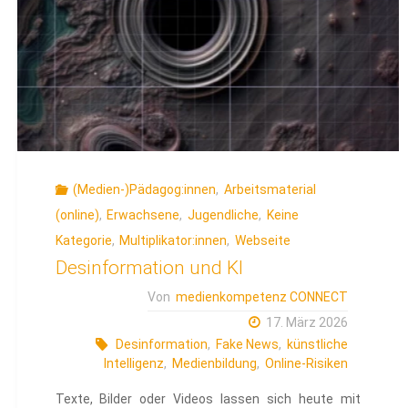
(Medien-)Pädagog:innen
,
Arbeitsmaterial
(online)
,
Erwachsene
,
Jugendliche
,
Keine
Kategorie
,
Multiplikator:innen
,
Webseite
Desinformation und KI
Von
medienkompetenz CONNECT
17. März 2026
Desinformation
,
Fake News
,
künstliche
Intelligenz
,
Medienbildung
,
Online-Risiken
Texte, Bilder oder Videos lassen sich heute mit