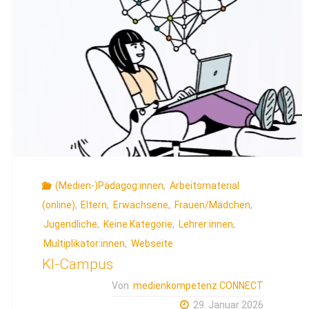
Jugendlichen
mit
Sexting
und
Pornos
–
(Medien-)Pädagog:innen
Befragung
,
Arbeitsmaterial
(online)
,
Eltern
,
Erwachsene
,
Frauen/Mädchen
,
2025"
Jugendliche
,
Keine Kategorie
,
Lehrer:innen
,
Multiplikator:innen
,
Webseite
KI-Campus
Von
medienkompetenz CONNECT
29. Januar 2026