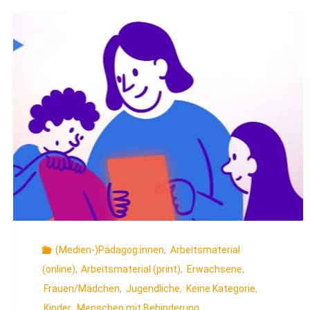
Wie
Algorithmen
und
KI
den
Wahlkampf
verändern"
(Medien-)Pädagog:innen
,
Arbeitsmaterial
(online)
,
Arbeitsmaterial (print)
,
Erwachsene
,
Frauen/Mädchen
,
Jugendliche
,
Keine Kategorie
,
Kinder
,
Menschen mit Behinderung
,