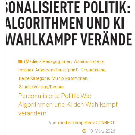
(Medien-)Pädagog:innen
,
Arbeitsmaterial
(online)
,
Arbeitsmaterial (print)
,
Erwachsene
,
Keine Kategorie
,
Multiplikator:innen
,
Studie/Vortrag/Dossier
Personalisierte Politik: Wie
Algorithmen und KI den Wahlkampf
verändern
Von
medienkompetenz CONNECT
10. März 2026