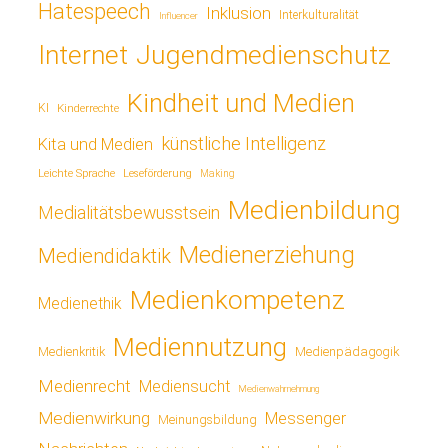
Hatespeech
Inklusion
Interkulturalität
Influencer
Jugendmedienschutz
Internet
Kindheit und Medien
KI
Kinderrechte
künstliche Intelligenz
Kita und Medien
Leichte Sprache
Leseförderung
Making
Medienbildung
Medialitätsbewusstsein
Medienerziehung
Mediendidaktik
Medienkompetenz
Medienethik
Mediennutzung
Medienkritik
Medienpädagogik
Medienrecht
Mediensucht
Medienwahrnehmung
Medienwirkung
Messenger
Meinungsbildung