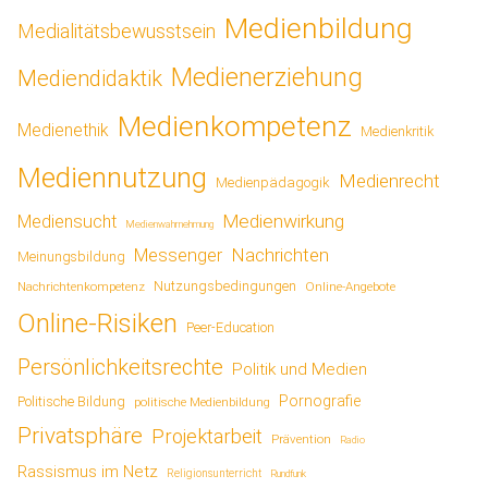
Medienbildung
Medialitätsbewusstsein
Medienerziehung
Mediendidaktik
Medienkompetenz
Medienethik
Medienkritik
Mediennutzung
Medienrecht
Medienpädagogik
Medienwirkung
Mediensucht
Medienwahrnehmung
Nachrichten
Messenger
Meinungsbildung
Nutzungsbedingungen
Nachrichtenkompetenz
Online-Angebote
Online-Risiken
Peer-Education
Persönlichkeitsrechte
Politik und Medien
Pornografie
Politische Bildung
politische Medienbildung
Privatsphäre
Projektarbeit
Prävention
Radio
Rassismus im Netz
Religionsunterricht
Rundfunk