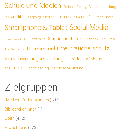
Schule und Medien
Scripted Reality
Selbstdarstellung
Sexualität
Sicherheit im Netz
Silver Surfer
Smart Home
Shopping
Social Media
Smartphone & Tablet
Suchmaschinen
Streaming
Theologie und Kirche
Sprachassistenten
Verbraucherschutz
Urheberrecht
TikTok
Tools
Verschwörungserzählungen
Video
Werbung
Youtube
Ästhetische Bildung
Zuhörförderung
Zielgruppen
(Medien-)Pädagog:innen
(807)
Bibliothekar:innen
(1)
Eltern
(442)
Erwachsene
(223)