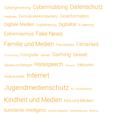
Datenschutz
Cybermobbing
Cybergrooming
Desinformation
Demokratiekompetenz
Deepfakes
Digitale Medien
Digitalität
Digitalisierung
E-Learning
Fake News
Extremismus
Familie und Medien
Filmarbeit
Fernsehen
Gaming
Gewalt
Fotografie
Games
Filmbildung
Hatespeech
Inklusion
Glaube und Religion
Influencer
Internet
Interkulturalität
Jugendmedienschutz
KI
Kinderrechte
Kindheit und Medien
Kita und Medien
künstliche Intelligenz
Leichte Sprache
Leseförderung
Making