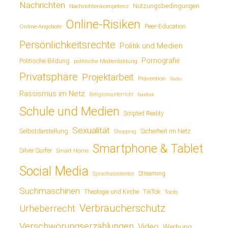
Nachrichten
Nutzungsbedingungen
Nachrichtenkompetenz
Online-Risiken
Online-Angebote
Peer-Education
Persönlichkeitsrechte
Politik und Medien
Pornografie
Politische Bildung
politische Medienbildung
Privatsphäre
Projektarbeit
Prävention
Radio
Rassismus im Netz
Religionsunterricht
Rundfunk
Schule und Medien
Scripted Reality
Sexualität
Sicherheit im Netz
Selbstdarstellung
Shopping
Smartphone & Tablet
Silver Surfer
Smart Home
Social Media
Streaming
Sprachassistenten
Suchmaschinen
TikTok
Theologie und Kirche
Tools
Verbraucherschutz
Urheberrecht
Verschwörungserzählungen
Video
Werbung