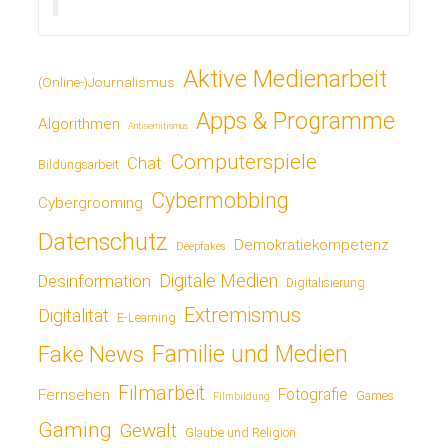
Aktive Medienarbeit
(Online-)Journalismus
Apps & Programme
Algorithmen
Antisemitismus
Computerspiele
Chat
Bildungsarbeit
Cybermobbing
Cybergrooming
Datenschutz
Demokratiekompetenz
Deepfakes
Digitale Medien
Desinformation
Digitalisierung
Extremismus
Digitalität
E-Learning
Fake News
Familie und Medien
Filmarbeit
Fotografie
Fernsehen
Games
Filmbildung
Gaming
Gewalt
Glaube und Religion