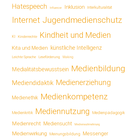
Hatespeech
Inklusion
Interkulturalität
Influencer
Jugendmedienschutz
Internet
Kindheit und Medien
KI
Kinderrechte
künstliche Intelligenz
Kita und Medien
Leichte Sprache
Leseförderung
Making
Medienbildung
Medialitätsbewusstsein
Medienerziehung
Mediendidaktik
Medienkompetenz
Medienethik
Mediennutzung
Medienkritik
Medienpädagogik
Medienrecht
Mediensucht
Medienwahrnehmung
Medienwirkung
Messenger
Meinungsbildung