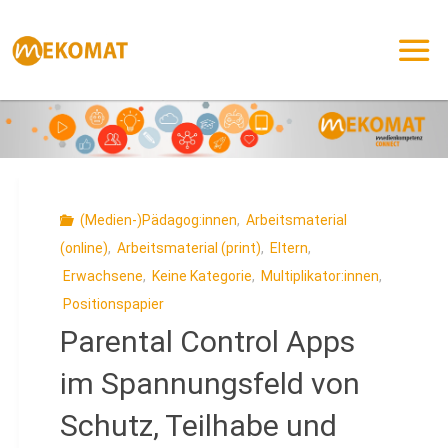
Zum
Inhalt
springen
(Medien-)Pädagog:innen
,
Arbeitsmaterial
(online)
,
Arbeitsmaterial (print)
,
Eltern
,
Erwachsene
,
Keine Kategorie
,
Multiplikator:innen
,
Positionspapier
Parental Control Apps
im Spannungsfeld von
Schutz, Teilhabe und