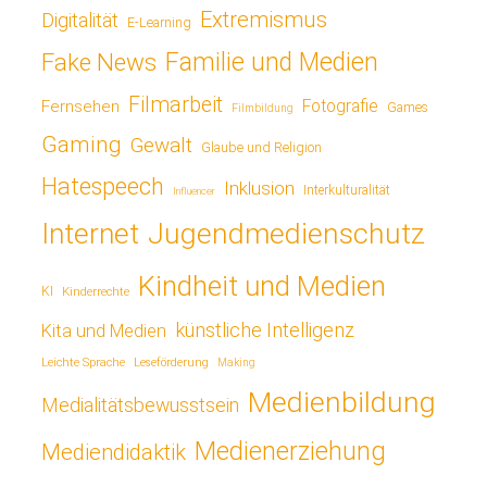
Extremismus
Digitalität
E-Learning
Fake News
Familie und Medien
Filmarbeit
Fotografie
Fernsehen
Games
Filmbildung
Gaming
Gewalt
Glaube und Religion
Hatespeech
Inklusion
Interkulturalität
Influencer
Jugendmedienschutz
Internet
Kindheit und Medien
KI
Kinderrechte
künstliche Intelligenz
Kita und Medien
Leichte Sprache
Leseförderung
Making
Medienbildung
Medialitätsbewusstsein
Medienerziehung
Mediendidaktik