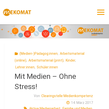
Zum
Inhalt
springen
(Medien-)Pädagog:innen
,
Arbeitsmaterial
(online)
,
Arbeitsmaterial (print)
,
Kinder
,
Lehrer:innen
,
Schüler:innen
Mit Medien – Ohne
Stress!
Von
Clearingstelle Medienkompetenz
14. März 2017
Aktive Medienarbeit
,
Familie und Medien
,