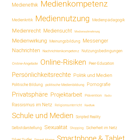
Medienkompetenz
Medienethik
Mediennutzung
Medienkritik
Medienpädagogik
Medienrecht
Mediensucht
Medienwahrnehmung
Medienwirkung
Messenger
Meinungsbildung
Nachrichten
Nutzungsbedingungen
Nachrichtenkompetenz
Online-Risiken
Online-Angebote
Peer-Education
Persönlichkeitsrechte
Politik und Medien
Pornografie
Politische Bildung
politische Medienbildung
Privatsphäre
Projektarbeit
Prävention
Radio
Rassismus im Netz
Religionsunterricht
Rundfunk
Schule und Medien
Scripted Reality
Sexualität
Sicherheit im Netz
Selbstdarstellung
Shopping
Smartphone & Tablet
Silver Surfer
Smart Home