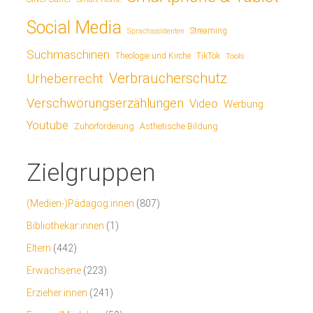
Social Media
Streaming
Sprachassistenten
Suchmaschinen
TikTok
Theologie und Kirche
Tools
Verbraucherschutz
Urheberrecht
Verschwörungserzählungen
Video
Werbung
Youtube
Ästhetische Bildung
Zuhörförderung
Zielgruppen
(Medien-)Pädagog:innen
(807)
Bibliothekar:innen
(1)
Eltern
(442)
Erwachsene
(223)
Erzieher:innen
(241)