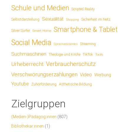
Schule und Medien
Scripted Reality
Sexualität
Sicherheit im Netz
Selbstdarstellung
Shopping
Smartphone & Tablet
Silver Surfer
Smart Home
Social Media
Streaming
Sprachassistenten
Suchmaschinen
TikTok
Theologie und Kirche
Tools
Verbraucherschutz
Urheberrecht
Verschwörungserzählungen
Video
Werbung
Youtube
Ästhetische Bildung
Zuhörförderung
Zielgruppen
(Medien-)Pädagog:innen
(807)
Bibliothekar:innen
(1)