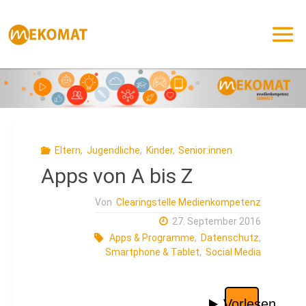
Zum
Inhalt
springen
Eltern
,
Jugendliche
,
Kinder
,
Senior:innen
Apps von A bis Z
Von
Clearingstelle Medienkompetenz
27. September 2016
Apps & Programme
,
Datenschutz
,
Smartphone & Tablet
,
Social Media