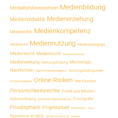
Medienbildung
Medialitätsbewusstsein
Medienerziehung
Mediendidaktik
Medienkompetenz
Medienethik
Mediennutzung
Medienkritik
Medienpädagogik
Medienrecht
Mediensucht
Medienwahrnehmung
Medienwirkung
Messenger
Meinungsbildung
Nachrichten
Nutzungsbedingungen
Nachrichtenkompetenz
Online-Risiken
Online-Angebote
Peer-Education
Persönlichkeitsrechte
Politik und Medien
Pornografie
Politische Bildung
politische Medienbildung
Privatsphäre
Projektarbeit
Prävention
Radio
Rassismus im Netz
Religionsunterricht
Rundfunk