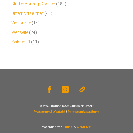
Studie/Vortrag/Dossier
(189)
Unterrichtseinheit
(49)
Videoreihe
(14)
Webseite
(24)
Zeitschrift
(11)
© 2025 Katholisches Filmwerk GmbH
Impressum & Kontakt
|
Datenschutzerklärung
Präsentiert von
Fluida
&
WordPress.