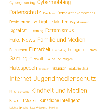
Cybermobbing
Cybergrooming
Datenschutz
Demokratiekompetenz
Deepfakes
Digitale Medien
Desinformation
Digitalisierung
Extremismus
Digitalität
E-Learning
Fake News
Familie und Medien
Filmarbeit
Fotografie
Fernsehen
Games
Filmbildung
Gaming
Gewalt
Glaube und Religion
Hatespeech
Inklusion
Interkulturalität
Influencer
Jugendmedienschutz
Internet
Kindheit und Medien
KI
Kinderrechte
künstliche Intelligenz
Kita und Medien
Leichte Sprache
Leseförderung
Making