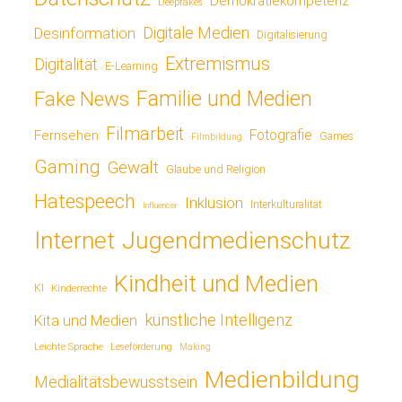
Demokratiekompetenz
Deepfakes
Digitale Medien
Desinformation
Digitalisierung
Extremismus
Digitalität
E-Learning
Fake News
Familie und Medien
Filmarbeit
Fotografie
Fernsehen
Games
Filmbildung
Gaming
Gewalt
Glaube und Religion
Hatespeech
Inklusion
Interkulturalität
Influencer
Jugendmedienschutz
Internet
Kindheit und Medien
KI
Kinderrechte
künstliche Intelligenz
Kita und Medien
Leichte Sprache
Leseförderung
Making
Medienbildung
Medialitätsbewusstsein