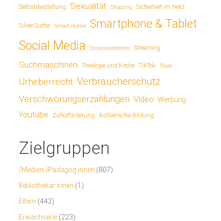
Sexualität
Sicherheit im Netz
Selbstdarstellung
Shopping
Smartphone & Tablet
Silver Surfer
Smart Home
Social Media
Streaming
Sprachassistenten
Suchmaschinen
TikTok
Theologie und Kirche
Tools
Verbraucherschutz
Urheberrecht
Verschwörungserzählungen
Video
Werbung
Youtube
Ästhetische Bildung
Zuhörförderung
Zielgruppen
(Medien-)Pädagog:innen
(807)
Bibliothekar:innen
(1)
Eltern
(442)
Erwachsene
(223)