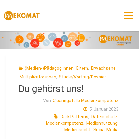
Zum
Inhalt
springen
(Medien-)Pädagog:innen
,
Eltern
,
Erwachsene
,
Multiplikator:innen
,
Studie/Vortrag/Dossier
Du gehörst uns!
Von
Clearingstelle Medienkompetenz
5. Januar 2023
Dark Patterns
,
Datenschutz
,
Medienkompetenz
,
Mediennutzung
,
Mediensucht
,
Social Media