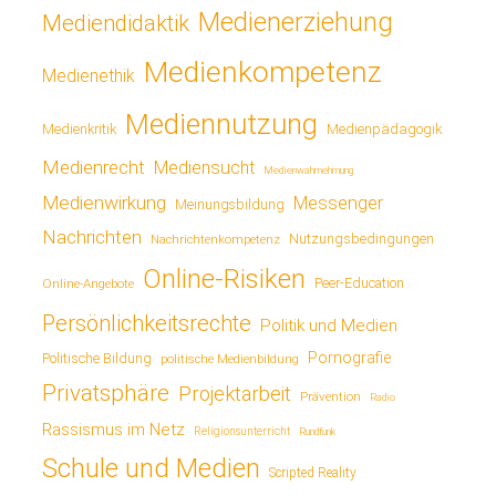
Medienerziehung
Mediendidaktik
Medienkompetenz
Medienethik
Mediennutzung
Medienkritik
Medienpädagogik
Medienrecht
Mediensucht
Medienwahrnehmung
Medienwirkung
Messenger
Meinungsbildung
Nachrichten
Nutzungsbedingungen
Nachrichtenkompetenz
Online-Risiken
Online-Angebote
Peer-Education
Persönlichkeitsrechte
Politik und Medien
Pornografie
Politische Bildung
politische Medienbildung
Privatsphäre
Projektarbeit
Prävention
Radio
Rassismus im Netz
Religionsunterricht
Rundfunk
Schule und Medien
Scripted Reality