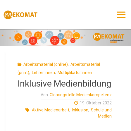
Zum
Inhalt
springen
Arbeitsmaterial (online)
,
Arbeitsmaterial
(print)
,
Lehrer:innen
,
Multiplikator:innen
Inklusive Medienbildung
Von
Clearingstelle Medienkompetenz
19. Oktober 2022
Aktive Medienarbeit
,
Inklusion
,
Schule und
Medien