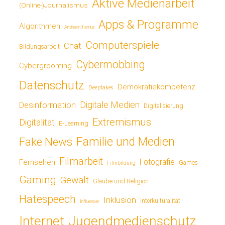
Aktive Medienarbeit
(Online-)Journalismus
Apps & Programme
Algorithmen
Antisemitismus
Computerspiele
Chat
Bildungsarbeit
Cybermobbing
Cybergrooming
Datenschutz
Demokratiekompetenz
Deepfakes
Digitale Medien
Desinformation
Digitalisierung
Extremismus
Digitalität
E-Learning
Fake News
Familie und Medien
Filmarbeit
Fotografie
Fernsehen
Games
Filmbildung
Gaming
Gewalt
Glaube und Religion
Hatespeech
Inklusion
Interkulturalität
Influencer
Jugendmedienschutz
Internet