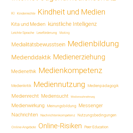
Kindheit und Medien
KI
Kinderrechte
künstliche Intelligenz
Kita und Medien
Leichte Sprache
Leseförderung
Making
Medienbildung
Medialitätsbewusstsein
Medienerziehung
Mediendidaktik
Medienkompetenz
Medienethik
Mediennutzung
Medienkritik
Medienpädagogik
Medienrecht
Mediensucht
Medienwahrnehmung
Medienwirkung
Messenger
Meinungsbildung
Nachrichten
Nutzungsbedingungen
Nachrichtenkompetenz
Online-Risiken
Online-Angebote
Peer-Education