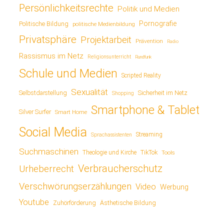
Persönlichkeitsrechte
Politik und Medien
Pornografie
Politische Bildung
politische Medienbildung
Privatsphäre
Projektarbeit
Prävention
Radio
Rassismus im Netz
Religionsunterricht
Rundfunk
Schule und Medien
Scripted Reality
Sexualität
Sicherheit im Netz
Selbstdarstellung
Shopping
Smartphone & Tablet
Silver Surfer
Smart Home
Social Media
Streaming
Sprachassistenten
Suchmaschinen
TikTok
Theologie und Kirche
Tools
Verbraucherschutz
Urheberrecht
Verschwörungserzählungen
Video
Werbung
Youtube
Ästhetische Bildung
Zuhörförderung