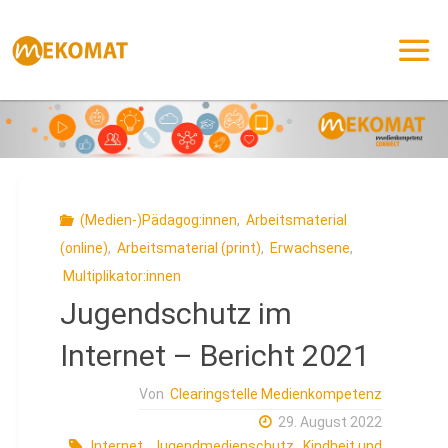
Zum
Inhalt
springen
(Medien-)Pädagog:innen
,
Arbeitsmaterial
(online)
,
Arbeitsmaterial (print)
,
Erwachsene
,
Multiplikator:innen
Jugendschutz im
Internet – Bericht 2021
Von
Clearingstelle Medienkompetenz
29. August 2022
Internet
,
Jugendmedienschutz
,
Kindheit und