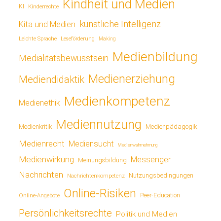
Kindheit und Medien
KI
Kinderrechte
künstliche Intelligenz
Kita und Medien
Leichte Sprache
Leseförderung
Making
Medienbildung
Medialitätsbewusstsein
Medienerziehung
Mediendidaktik
Medienkompetenz
Medienethik
Mediennutzung
Medienkritik
Medienpädagogik
Medienrecht
Mediensucht
Medienwahrnehmung
Medienwirkung
Messenger
Meinungsbildung
Nachrichten
Nutzungsbedingungen
Nachrichtenkompetenz
Online-Risiken
Online-Angebote
Peer-Education
Persönlichkeitsrechte
Politik und Medien