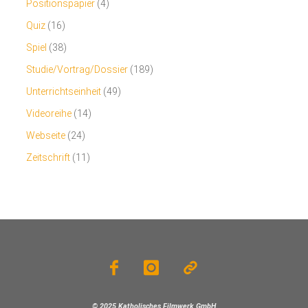
Positionspapier
(4)
Quiz
(16)
Spiel
(38)
Studie/Vortrag/Dossier
(189)
Unterrichtseinheit
(49)
Videoreihe
(14)
Webseite
(24)
Zeitschrift
(11)
© 2025 Katholisches Filmwerk GmbH