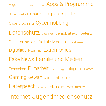
Apps & Programme
Algorithmen
Antisemitismus
Computerspiele
Chat
Bildungsarbeit
Cybermobbing
Cybergrooming
Datenschutz
Demokratiekompetenz
Deepfakes
Digitale Medien
Desinformation
Digitalisierung
Extremismus
Digitalität
E-Learning
Fake News
Familie und Medien
Filmarbeit
Fotografie
Fernsehen
Games
Filmbildung
Gaming
Gewalt
Glaube und Religion
Hatespeech
Inklusion
Interkulturalität
Influencer
Jugendmedienschutz
Internet