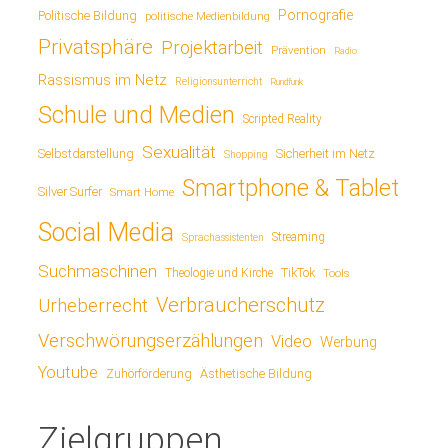
Pornografie
Politische Bildung
politische Medienbildung
Privatsphäre
Projektarbeit
Prävention
Radio
Rassismus im Netz
Religionsunterricht
Rundfunk
Schule und Medien
Scripted Reality
Sexualität
Sicherheit im Netz
Selbstdarstellung
Shopping
Smartphone & Tablet
Silver Surfer
Smart Home
Social Media
Streaming
Sprachassistenten
Suchmaschinen
TikTok
Theologie und Kirche
Tools
Verbraucherschutz
Urheberrecht
Verschwörungserzählungen
Video
Werbung
Youtube
Ästhetische Bildung
Zuhörförderung
Zielgruppen