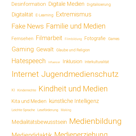
Digitale Medien
Desinformation
Digitalisierung
Extremismus
Digitalität
E-Learning
Fake News
Familie und Medien
Filmarbeit
Fotografie
Fernsehen
Games
Filmbildung
Gaming
Gewalt
Glaube und Religion
Hatespeech
Inklusion
Interkulturalität
Influencer
Jugendmedienschutz
Internet
Kindheit und Medien
KI
Kinderrechte
künstliche Intelligenz
Kita und Medien
Leichte Sprache
Leseförderung
Making
Medienbildung
Medialitätsbewusstsein
Medienerziehung
Mediendidaktik