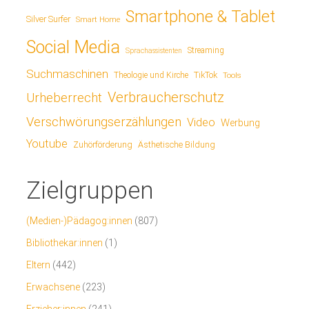
Smartphone & Tablet
Silver Surfer
Smart Home
Social Media
Streaming
Sprachassistenten
Suchmaschinen
TikTok
Theologie und Kirche
Tools
Verbraucherschutz
Urheberrecht
Verschwörungserzählungen
Video
Werbung
Youtube
Ästhetische Bildung
Zuhörförderung
Zielgruppen
(Medien-)Pädagog:innen
(807)
Bibliothekar:innen
(1)
Eltern
(442)
Erwachsene
(223)
Erzieher:innen
(241)