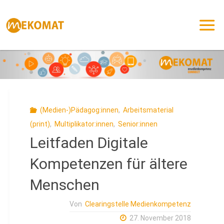
Zum
Inhalt
springen
(Medien-)Pädagog:innen
,
Arbeitsmaterial
(print)
,
Multiplikator:innen
,
Senior:innen
Leitfaden Digitale
Kompetenzen für ältere
Menschen
Von
Clearingstelle Medienkompetenz
27. November 2018