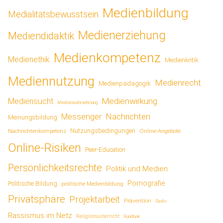
Medienbildung
Medialitätsbewusstsein
Medienerziehung
Mediendidaktik
Medienkompetenz
Medienethik
Medienkritik
Mediennutzung
Medienrecht
Medienpädagogik
Medienwirkung
Mediensucht
Medienwahrnehmung
Nachrichten
Messenger
Meinungsbildung
Nutzungsbedingungen
Nachrichtenkompetenz
Online-Angebote
Online-Risiken
Peer-Education
Persönlichkeitsrechte
Politik und Medien
Pornografie
Politische Bildung
politische Medienbildung
Privatsphäre
Projektarbeit
Prävention
Radio
Rassismus im Netz
Religionsunterricht
Rundfunk