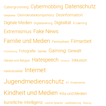
Datenschutz
Cybermobbing
Cybergrooming
Desinformation
Demokratiekompetenz
Deepfakes
Digitale Medien
Digitalität
Digitalisierung
E-Learning
Fake News
Extremismus
Familie und Medien
Filmarbeit
Fernsehen
Gaming
Gewalt
Fotografie
Games
Filmbildung
Hatespeech
Inklusion
Glaube und Religion
Influencer
Internet
Interkulturalität
Jugendmedienschutz
KI
Kinderrechte
Kindheit und Medien
Kita und Medien
künstliche Intelligenz
Leichte Sprache
Leseförderung
Making