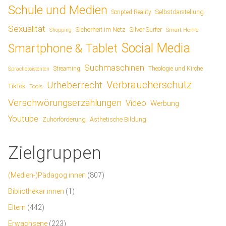
Schule und Medien
Scripted Reality
Selbstdarstellung
Sexualität
Sicherheit im Netz
Silver Surfer
Smart Home
Shopping
Social Media
Smartphone & Tablet
Suchmaschinen
Streaming
Theologie und Kirche
Sprachassistenten
Verbraucherschutz
Urheberrecht
TikTok
Tools
Verschwörungserzählungen
Video
Werbung
Youtube
Ästhetische Bildung
Zuhörförderung
Zielgruppen
(Medien-)Pädagog:innen
(807)
Bibliothekar:innen
(1)
Eltern
(442)
Erwachsene
(223)