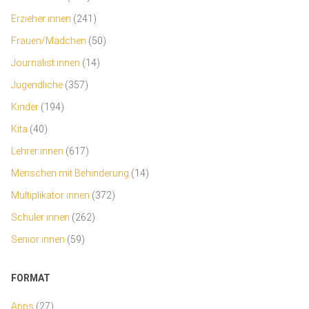
Erzieher:innen
(241)
Frauen/Mädchen
(50)
Journalist:innen
(14)
Jugendliche
(357)
Kinder
(194)
Kita
(40)
Lehrer:innen
(617)
Menschen mit Behinderung
(14)
Multiplikator:innen
(372)
Schüler:innen
(262)
Senior:innen
(59)
FORMAT
Apps
(27)