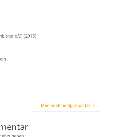
bieter e.V.) (2015)
ers:
Medienaffine Spiritualität
mmentar
r abzugeben.