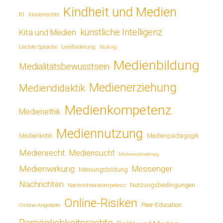
Kindheit und Medien
KI
Kinderrechte
künstliche Intelligenz
Kita und Medien
Leichte Sprache
Leseförderung
Making
Medienbildung
Medialitätsbewusstsein
Medienerziehung
Mediendidaktik
Medienkompetenz
Medienethik
Mediennutzung
Medienkritik
Medienpädagogik
Medienrecht
Mediensucht
Medienwahrnehmung
Medienwirkung
Messenger
Meinungsbildung
Nachrichten
Nutzungsbedingungen
Nachrichtenkompetenz
Online-Risiken
Online-Angebote
Peer-Education
Persönlichkeitsrechte