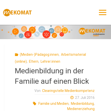
Zum
Inhalt
springen
(Medien-)Pädagog:innen
,
Arbeitsmaterial
(online)
,
Eltern
,
Lehrer:innen
Medienbildung in der
Familie auf einen Blick
Von
Clearingstelle Medienkompetenz
27. Juli 2016
Familie und Medien
,
Medienbildung
,
Medienerziehung