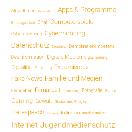
Apps & Programme
Algorithmen
Antisemitismus
Computerspiele
Chat
Bildungsarbeit
Cybermobbing
Cybergrooming
Datenschutz
Demokratiekompetenz
Deepfakes
Digitale Medien
Desinformation
Digitalisierung
Extremismus
Digitalität
E-Learning
Fake News
Familie und Medien
Filmarbeit
Fotografie
Fernsehen
Games
Filmbildung
Gaming
Gewalt
Glaube und Religion
Hatespeech
Inklusion
Interkulturalität
Influencer
Jugendmedienschutz
Internet