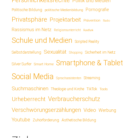
Politik und Medien
Pornografie
Politische Bildung
politische Medienbildung
Privatsphäre
Projektarbeit
Prävention
Radio
Rassismus im Netz
Religionsunterricht
Rundfunk
Schule und Medien
Scripted Reality
Sexualität
Sicherheit im Netz
Selbstdarstellung
Shopping
Smartphone & Tablet
Silver Surfer
Smart Home
Social Media
Streaming
Sprachassistenten
Suchmaschinen
TikTok
Theologie und Kirche
Tools
Verbraucherschutz
Urheberrecht
Verschwörungserzählungen
Video
Werbung
Youtube
Ästhetische Bildung
Zuhörförderung