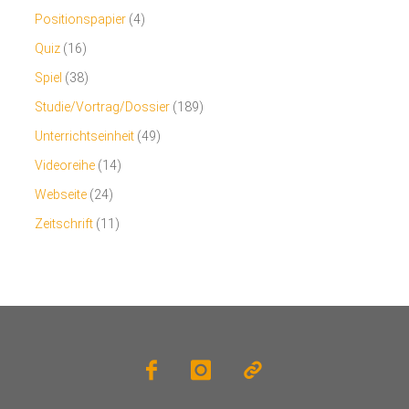
Positionspapier
(4)
Quiz
(16)
Spiel
(38)
Studie/Vortrag/Dossier
(189)
Unterrichtseinheit
(49)
Videoreihe
(14)
Webseite
(24)
Zeitschrift
(11)