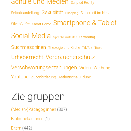
Schule und Medien
Scripted Reality
Sexualität
Sicherheit im Netz
Selbstdarstellung
Shopping
Smartphone & Tablet
Silver Surfer
Smart Home
Social Media
Streaming
Sprachassistenten
Suchmaschinen
TikTok
Theologie und Kirche
Tools
Verbraucherschutz
Urheberrecht
Verschwörungserzählungen
Video
Werbung
Youtube
Ästhetische Bildung
Zuhörförderung
Zielgruppen
(Medien-)Pädagog:innen
(807)
Bibliothekar:innen
(1)
Eltern
(442)