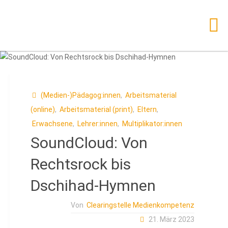
Zum
Inhalt
springen
(Medien-)Pädagog:innen
,
Arbeitsmaterial
(online)
,
Arbeitsmaterial (print)
,
Eltern
,
Erwachsene
,
Lehrer:innen
,
Multiplikator:innen
SoundCloud: Von
Rechtsrock bis
Dschihad-Hymnen
Von
Clearingstelle Medienkompetenz
21. März 2023