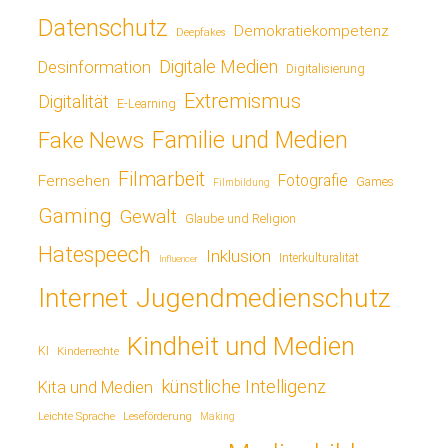
Datenschutz
Demokratiekompetenz
Deepfakes
Digitale Medien
Desinformation
Digitalisierung
Extremismus
Digitalität
E-Learning
Fake News
Familie und Medien
Filmarbeit
Fotografie
Fernsehen
Games
Filmbildung
Gaming
Gewalt
Glaube und Religion
Hatespeech
Inklusion
Interkulturalität
Influencer
Jugendmedienschutz
Internet
Kindheit und Medien
KI
Kinderrechte
künstliche Intelligenz
Kita und Medien
Leichte Sprache
Leseförderung
Making