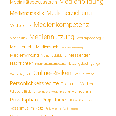
Medienbildung
Medialitätsbewusstsein
Medienerziehung
Mediendidaktik
Medienkompetenz
Medienethik
Mediennutzung
Medienkritik
Medienpädagogik
Medienrecht
Mediensucht
Medienwahrnehmung
Medienwirkung
Messenger
Meinungsbildung
Nachrichten
Nutzungsbedingungen
Nachrichtenkompetenz
Online-Risiken
Online-Angebote
Peer-Education
Persönlichkeitsrechte
Politik und Medien
Pornografie
Politische Bildung
politische Medienbildung
Privatsphäre
Projektarbeit
Prävention
Radio
Rassismus im Netz
Religionsunterricht
Rundfunk