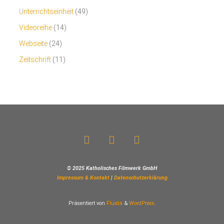
Unterrichtseinheit
(49)
Videoreihe
(14)
Webseite
(24)
Zeitschrift
(11)
© 2025 Katholisches Filmwerk GmbH
Impressum & Kontakt
|
Datenschutzerklärung
Präsentiert von
Fluida
&
WordPress.