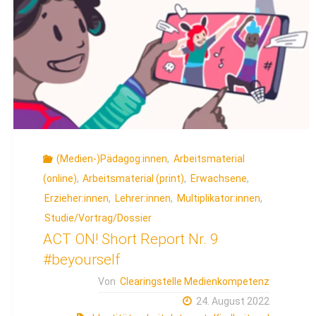
vorbeugen"
(Medien-)Pädagog:innen
,
Arbeitsmaterial
(online)
,
Arbeitsmaterial (print)
,
Erwachsene
,
Erzieher:innen
,
Lehrer:innen
,
Multiplikator:innen
,
Studie/Vortrag/Dossier
ACT ON! Short Report Nr. 9
#beyourself
Von
Clearingstelle Medienkompetenz
24. August 2022