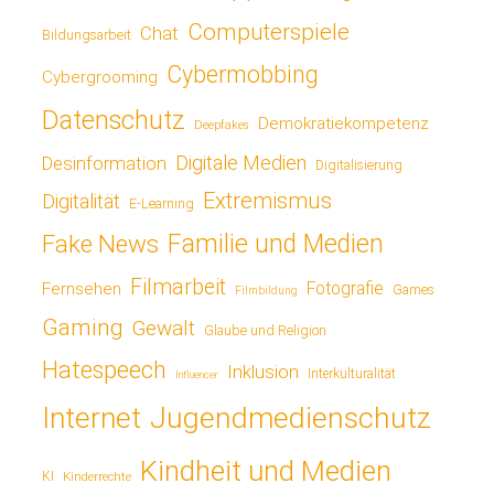
Computerspiele
Chat
Bildungsarbeit
Cybermobbing
Cybergrooming
Datenschutz
Demokratiekompetenz
Deepfakes
Digitale Medien
Desinformation
Digitalisierung
Extremismus
Digitalität
E-Learning
Fake News
Familie und Medien
Filmarbeit
Fotografie
Fernsehen
Games
Filmbildung
Gaming
Gewalt
Glaube und Religion
Hatespeech
Inklusion
Interkulturalität
Influencer
Jugendmedienschutz
Internet
Kindheit und Medien
KI
Kinderrechte