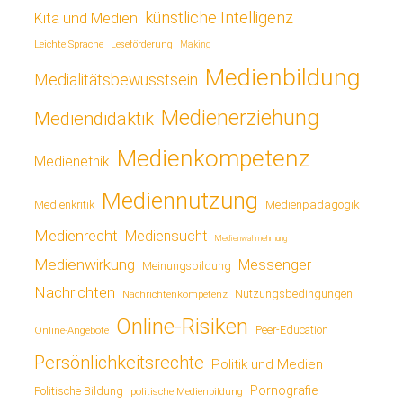
künstliche Intelligenz
Kita und Medien
Leichte Sprache
Leseförderung
Making
Medienbildung
Medialitätsbewusstsein
Medienerziehung
Mediendidaktik
Medienkompetenz
Medienethik
Mediennutzung
Medienkritik
Medienpädagogik
Medienrecht
Mediensucht
Medienwahrnehmung
Medienwirkung
Messenger
Meinungsbildung
Nachrichten
Nutzungsbedingungen
Nachrichtenkompetenz
Online-Risiken
Online-Angebote
Peer-Education
Persönlichkeitsrechte
Politik und Medien
Pornografie
Politische Bildung
politische Medienbildung