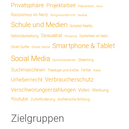
Privatsphäre
Projektarbeit
Prävention
Radio
Rassismus im Netz
Religionsunterricht
Rundfunk
Schule und Medien
Scripted Reality
Sexualität
Sicherheit im Netz
Selbstdarstellung
Shopping
Smartphone & Tablet
Silver Surfer
Smart Home
Social Media
Streaming
Sprachassistenten
Suchmaschinen
TikTok
Theologie und Kirche
Tools
Verbraucherschutz
Urheberrecht
Verschwörungserzählungen
Video
Werbung
Youtube
Ästhetische Bildung
Zuhörförderung
Zielgruppen