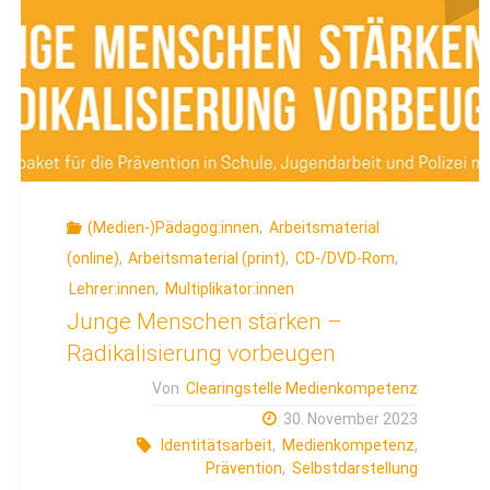
(Medien-)Pädagog:innen
,
Arbeitsmaterial
(online)
,
Arbeitsmaterial (print)
,
CD-/DVD-Rom
,
Lehrer:innen
,
Multiplikator:innen
Junge Menschen stärken –
Radikalisierung vorbeugen
Von
Clearingstelle Medienkompetenz
30. November 2023
Identitätsarbeit
,
Medienkompetenz
,
Prävention
,
Selbstdarstellung