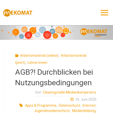
Zum
Inhalt
springen
Arbeitsmaterial (online)
,
Arbeitsmaterial
(print)
,
Lehrer:innen
AGB?! Durchblicken bei
Nutzungsbedingungen
Von
Clearingstelle Medienkompetenz
16. Juni 2020
Apps & Programme
,
Datenschutz
,
Internet
,
Jugendmedienschutz
,
Medienbildung
,