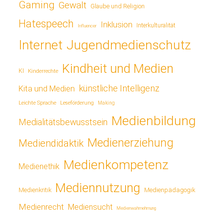
Gaming
Gewalt
Glaube und Religion
Hatespeech
Inklusion
Interkulturalität
Influencer
Jugendmedienschutz
Internet
Kindheit und Medien
KI
Kinderrechte
künstliche Intelligenz
Kita und Medien
Leichte Sprache
Leseförderung
Making
Medienbildung
Medialitätsbewusstsein
Medienerziehung
Mediendidaktik
Medienkompetenz
Medienethik
Mediennutzung
Medienkritik
Medienpädagogik
Medienrecht
Mediensucht
Medienwahrnehmung