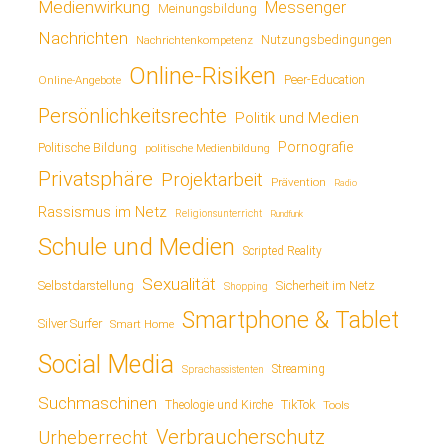
Medienwirkung
Messenger
Meinungsbildung
Nachrichten
Nutzungsbedingungen
Nachrichtenkompetenz
Online-Risiken
Online-Angebote
Peer-Education
Persönlichkeitsrechte
Politik und Medien
Pornografie
Politische Bildung
politische Medienbildung
Privatsphäre
Projektarbeit
Prävention
Radio
Rassismus im Netz
Religionsunterricht
Rundfunk
Schule und Medien
Scripted Reality
Sexualität
Sicherheit im Netz
Selbstdarstellung
Shopping
Smartphone & Tablet
Silver Surfer
Smart Home
Social Media
Streaming
Sprachassistenten
Suchmaschinen
TikTok
Theologie und Kirche
Tools
Verbraucherschutz
Urheberrecht