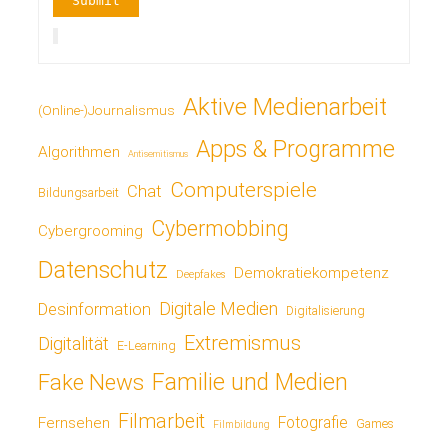
Aktive Medienarbeit
(Online-)Journalismus
Apps & Programme
Algorithmen
Antisemitismus
Computerspiele
Chat
Bildungsarbeit
Cybermobbing
Cybergrooming
Datenschutz
Demokratiekompetenz
Deepfakes
Digitale Medien
Desinformation
Digitalisierung
Extremismus
Digitalität
E-Learning
Fake News
Familie und Medien
Filmarbeit
Fotografie
Fernsehen
Games
Filmbildung