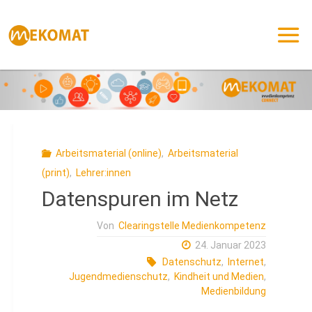
Zum
Inhalt
springen
Arbeitsmaterial (online)
,
Arbeitsmaterial
(print)
,
Lehrer:innen
Datenspuren im Netz
Von
Clearingstelle Medienkompetenz
24. Januar 2023
Datenschutz
,
Internet
,
Jugendmedienschutz
,
Kindheit und Medien
,
Medienbildung