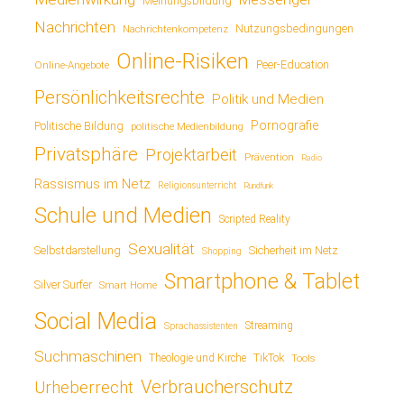
Meinungsbildung
Nachrichten
Nutzungsbedingungen
Nachrichtenkompetenz
Online-Risiken
Online-Angebote
Peer-Education
Persönlichkeitsrechte
Politik und Medien
Pornografie
Politische Bildung
politische Medienbildung
Privatsphäre
Projektarbeit
Prävention
Radio
Rassismus im Netz
Religionsunterricht
Rundfunk
Schule und Medien
Scripted Reality
Sexualität
Sicherheit im Netz
Selbstdarstellung
Shopping
Smartphone & Tablet
Silver Surfer
Smart Home
Social Media
Streaming
Sprachassistenten
Suchmaschinen
TikTok
Theologie und Kirche
Tools
Verbraucherschutz
Urheberrecht