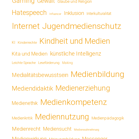
Gaming
Gewalt
Glaube und Religion
Hatespeech
Inklusion
Interkulturalität
Influencer
Jugendmedienschutz
Internet
Kindheit und Medien
KI
Kinderrechte
künstliche Intelligenz
Kita und Medien
Leichte Sprache
Leseförderung
Making
Medienbildung
Medialitätsbewusstsein
Medienerziehung
Mediendidaktik
Medienkompetenz
Medienethik
Mediennutzung
Medienkritik
Medienpädagogik
Medienrecht
Mediensucht
Medienwahrnehmung
Medienwirkung
Messenger