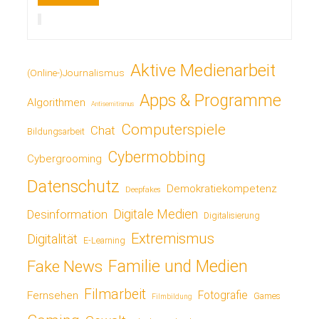
Aktive Medienarbeit
(Online-)Journalismus
Apps & Programme
Algorithmen
Antisemitismus
Computerspiele
Chat
Bildungsarbeit
Cybermobbing
Cybergrooming
Datenschutz
Demokratiekompetenz
Deepfakes
Digitale Medien
Desinformation
Digitalisierung
Extremismus
Digitalität
E-Learning
Fake News
Familie und Medien
Filmarbeit
Fotografie
Fernsehen
Games
Filmbildung