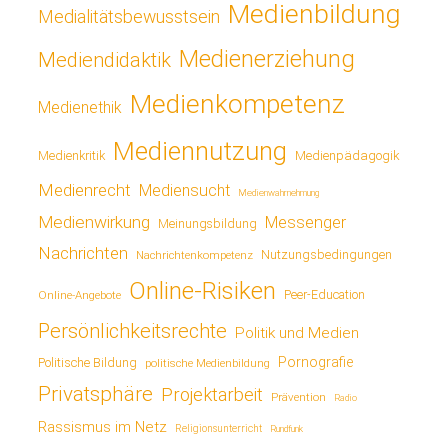
Medienbildung
Medialitätsbewusstsein
Medienerziehung
Mediendidaktik
Medienkompetenz
Medienethik
Mediennutzung
Medienkritik
Medienpädagogik
Medienrecht
Mediensucht
Medienwahrnehmung
Medienwirkung
Messenger
Meinungsbildung
Nachrichten
Nutzungsbedingungen
Nachrichtenkompetenz
Online-Risiken
Online-Angebote
Peer-Education
Persönlichkeitsrechte
Politik und Medien
Pornografie
Politische Bildung
politische Medienbildung
Privatsphäre
Projektarbeit
Prävention
Radio
Rassismus im Netz
Religionsunterricht
Rundfunk