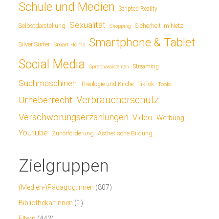
Schule und Medien
Scripted Reality
Sexualität
Sicherheit im Netz
Selbstdarstellung
Shopping
Smartphone & Tablet
Silver Surfer
Smart Home
Social Media
Streaming
Sprachassistenten
Suchmaschinen
TikTok
Theologie und Kirche
Tools
Verbraucherschutz
Urheberrecht
Verschwörungserzählungen
Video
Werbung
Youtube
Ästhetische Bildung
Zuhörförderung
Zielgruppen
(Medien-)Pädagog:innen
(807)
Bibliothekar:innen
(1)
Eltern
(442)