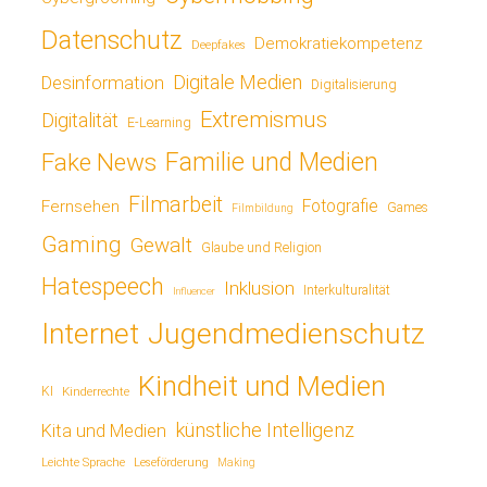
Datenschutz
Demokratiekompetenz
Deepfakes
Digitale Medien
Desinformation
Digitalisierung
Extremismus
Digitalität
E-Learning
Fake News
Familie und Medien
Filmarbeit
Fotografie
Fernsehen
Games
Filmbildung
Gaming
Gewalt
Glaube und Religion
Hatespeech
Inklusion
Interkulturalität
Influencer
Jugendmedienschutz
Internet
Kindheit und Medien
KI
Kinderrechte
künstliche Intelligenz
Kita und Medien
Leichte Sprache
Leseförderung
Making