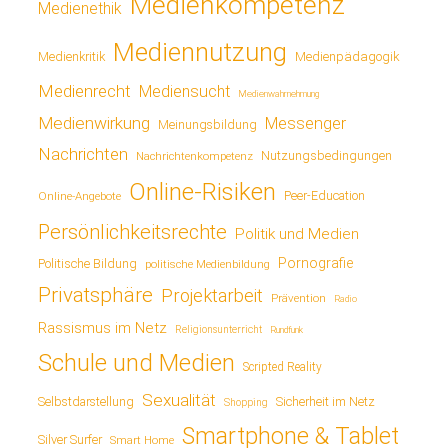
Medienkompetenz
Medienethik
Mediennutzung
Medienkritik
Medienpädagogik
Medienrecht
Mediensucht
Medienwahrnehmung
Medienwirkung
Messenger
Meinungsbildung
Nachrichten
Nutzungsbedingungen
Nachrichtenkompetenz
Online-Risiken
Online-Angebote
Peer-Education
Persönlichkeitsrechte
Politik und Medien
Pornografie
Politische Bildung
politische Medienbildung
Privatsphäre
Projektarbeit
Prävention
Radio
Rassismus im Netz
Religionsunterricht
Rundfunk
Schule und Medien
Scripted Reality
Sexualität
Sicherheit im Netz
Selbstdarstellung
Shopping
Smartphone & Tablet
Silver Surfer
Smart Home