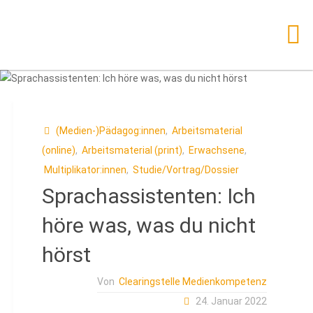
Zum
Inhalt
springen
(Medien-)Pädagog:innen
,
Arbeitsmaterial
(online)
,
Arbeitsmaterial (print)
,
Erwachsene
,
Multiplikator:innen
,
Studie/Vortrag/Dossier
Sprachassistenten: Ich
höre was, was du nicht
hörst
Von
Clearingstelle Medienkompetenz
24. Januar 2022