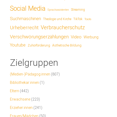
Social Media
Streaming
Sprachassistenten
Suchmaschinen
TikTok
Theologie und Kirche
Tools
Verbraucherschutz
Urheberrecht
Verschwörungserzählungen
Video
Werbung
Youtube
Ästhetische Bildung
Zuhörförderung
Zielgruppen
(Medien-)Pädagog:innen
(807)
Bibliothekar:innen
(1)
Eltern
(442)
Erwachsene
(223)
Erzieher:innen
(241)
Frauen/Mädchen
(50)