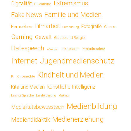
Extremismus
Digitalität
E-Learning
Fake News
Familie und Medien
Filmarbeit
Fotografie
Fernsehen
Games
Filmbildung
Gaming
Gewalt
Glaube und Religion
Hatespeech
Inklusion
Interkulturalität
Influencer
Jugendmedienschutz
Internet
Kindheit und Medien
KI
Kinderrechte
künstliche Intelligenz
Kita und Medien
Leichte Sprache
Leseförderung
Making
Medienbildung
Medialitätsbewusstsein
Medienerziehung
Mediendidaktik