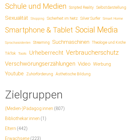
Schule und Medien
Scripted Reality
Selbstdarstellung
Sexualität
Sicherheit im Netz
Silver Surfer
Smart Home
Shopping
Social Media
Smartphone & Tablet
Suchmaschinen
Streaming
Theologie und Kirche
Sprachassistenten
Verbraucherschutz
Urheberrecht
TikTok
Tools
Verschwörungserzählungen
Video
Werbung
Youtube
Ästhetische Bildung
Zuhörförderung
Zielgruppen
(Medien-)Pädagog:innen
(807)
Bibliothekar:innen
(1)
Eltern
(442)
Erwachsene
(223)