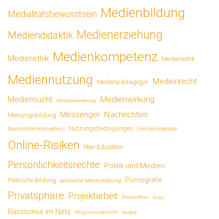
Medienbildung
Medialitätsbewusstsein
Medienerziehung
Mediendidaktik
Medienkompetenz
Medienethik
Medienkritik
Mediennutzung
Medienrecht
Medienpädagogik
Medienwirkung
Mediensucht
Medienwahrnehmung
Nachrichten
Messenger
Meinungsbildung
Nutzungsbedingungen
Nachrichtenkompetenz
Online-Angebote
Online-Risiken
Peer-Education
Persönlichkeitsrechte
Politik und Medien
Pornografie
Politische Bildung
politische Medienbildung
Privatsphäre
Projektarbeit
Prävention
Radio
Rassismus im Netz
Religionsunterricht
Rundfunk