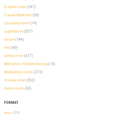
Erzieher:innen
(241)
Frauen/Mädchen
(50)
Journalist:innen
(14)
Jugendliche
(357)
Kinder
(194)
Kita
(40)
Lehrer:innen
(617)
Menschen mit Behinderung
(14)
Multiplikator:innen
(372)
Schüler:innen
(262)
Senior:innen
(59)
FORMAT
Apps
(27)