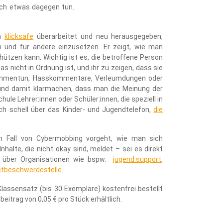
ch etwas dagegen tun.
on
klicksafe
überarbeitet und neu herausgegeben,
n und für andere einzusetzen. Er zeigt, wie man
ützen kann. Wichtig ist es, die betroffene Person
s nicht in Ordnung ist, und ihr zu zeigen, dass sie
usammentun, Hasskommentare, Verleumdungen oder
 und damit klarmachen, dass man die Meinung der
Schule Lehrer:innen oder Schüler:innen, die speziell in
ch schell über das Kinder- und Jugendtelefon,
die
 im Fall von Cybermobbing vorgeht, wie man sich
halte, die nicht okay sind, meldet – sei es direkt
er über Organisationen wie bspw.
jugend.support
,
etbeschwerdestelle.
Klassensatz (bis 30 Exemplare) kostenfrei bestellt
itrag von 0,05 € pro Stück erhältlich.