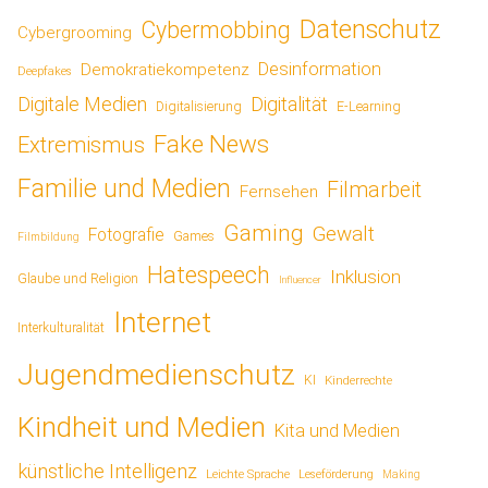
Datenschutz
Cybermobbing
Cybergrooming
Desinformation
Demokratiekompetenz
Deepfakes
Digitale Medien
Digitalität
Digitalisierung
E-Learning
Fake News
Extremismus
Familie und Medien
Filmarbeit
Fernsehen
Gaming
Gewalt
Fotografie
Games
Filmbildung
Hatespeech
Inklusion
Glaube und Religion
Influencer
Internet
Interkulturalität
Jugendmedienschutz
KI
Kinderrechte
Kindheit und Medien
Kita und Medien
künstliche Intelligenz
Leichte Sprache
Leseförderung
Making