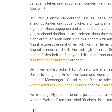
daneben stehen und zuschauen, sondern kann au
Aber wie?
Der Flyer „Digitale Zivilcourage“, im Juli 2023 v
ermutigt Kinder und Jugendliche, sich zu wehre
digitalem Hass begegnen und sich selber davor sch
zuerst einmal darüber zu informieren, dass da etwa
nicht allein ist. Man kann sich mit anderen z
Angriffe zuerst einmal öffentlich kommentieren
Angreifer:innen nicht teilt. Vielleicht gibt es in der 
diesen Fällen helfen. Anonyme Hilfe kann man au
Nummer gegen Kummer,
erhalten.
Der Flyer erklärt Schritt für Schritt, wie man
Unterstützung und Hilfe holen kann und wie man In
über die Messenger-, Social Media-Dienste od
kompetenznetzwerk-hass-im-netz
oder die
Intern
Der 6-seitige Flyer kann heruntergeladen oder als 
werden. Weitere Exemplare sind für einen Unkostenbe
TITEL