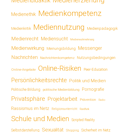
Medienerziehung
Mediendidaktik
Medienkompetenz
Medienethik
Mediennutzung
Medienkritik
Medienpädagogik
Medienrecht
Mediensucht
Medienwahrnehmung
Medienwirkung
Messenger
Meinungsbildung
Nachrichten
Nutzungsbedingungen
Nachrichtenkompetenz
Online-Risiken
Online-Angebote
Peer-Education
Persönlichkeitsrechte
Politik und Medien
Pornografie
Politische Bildung
politische Medienbildung
Privatsphäre
Projektarbeit
Prävention
Radio
Rassismus im Netz
Religionsunterricht
Rundfunk
Schule und Medien
Scripted Reality
Sexualität
Sicherheit im Netz
Selbstdarstellung
Shopping