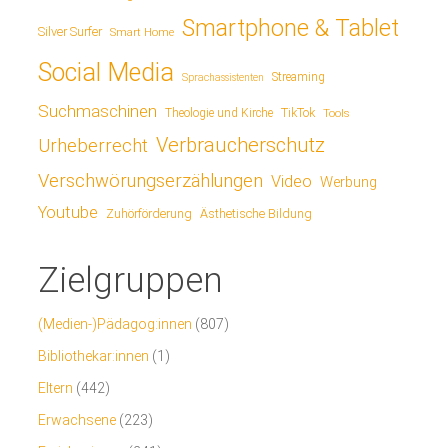
Smartphone & Tablet
Silver Surfer
Smart Home
Social Media
Streaming
Sprachassistenten
Suchmaschinen
TikTok
Theologie und Kirche
Tools
Verbraucherschutz
Urheberrecht
Verschwörungserzählungen
Video
Werbung
Youtube
Ästhetische Bildung
Zuhörförderung
Zielgruppen
(Medien-)Pädagog:innen
(807)
Bibliothekar:innen
(1)
Eltern
(442)
Erwachsene
(223)