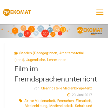
Zum
Inhalt
springen
(Medien-)Pädagog:innen
,
Arbeitsmaterial
(print)
,
Jugendliche
,
Lehrer:innen
Film im
Fremdsprachenunterricht
Von
Clearingstelle Medienkompetenz
23. Juni 2017
Aktive Medienarbeit
,
Fernsehen
,
Filmarbeit
,
Medienbildung
,
Mediendidaktik
,
Schule und