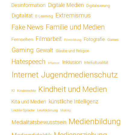
Digitale Medien
Desinformation
Digitalisierung
Extremismus
Digitalität
E-Learning
Fake News
Familie und Medien
Filmarbeit
Fotografie
Fernsehen
Games
Filmbildung
Gaming
Gewalt
Glaube und Religion
Hatespeech
Inklusion
Interkulturalität
Influencer
Jugendmedienschutz
Internet
Kindheit und Medien
KI
Kinderrechte
künstliche Intelligenz
Kita und Medien
Leichte Sprache
Leseförderung
Making
Medienbildung
Medialitätsbewusstsein