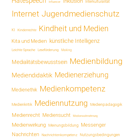
Hatespeech
Inklusion
Interkulturalität
Influencer
Jugendmedienschutz
Internet
Kindheit und Medien
KI
Kinderrechte
künstliche Intelligenz
Kita und Medien
Leichte Sprache
Leseförderung
Making
Medienbildung
Medialitätsbewusstsein
Medienerziehung
Mediendidaktik
Medienkompetenz
Medienethik
Mediennutzung
Medienkritik
Medienpädagogik
Medienrecht
Mediensucht
Medienwahrnehmung
Medienwirkung
Messenger
Meinungsbildung
Nachrichten
Nutzungsbedingungen
Nachrichtenkompetenz