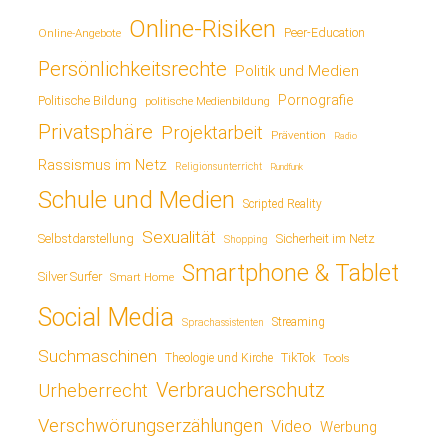
Online-Risiken
Online-Angebote
Peer-Education
Persönlichkeitsrechte
Politik und Medien
Pornografie
Politische Bildung
politische Medienbildung
Privatsphäre
Projektarbeit
Prävention
Radio
Rassismus im Netz
Religionsunterricht
Rundfunk
Schule und Medien
Scripted Reality
Sexualität
Sicherheit im Netz
Selbstdarstellung
Shopping
Smartphone & Tablet
Silver Surfer
Smart Home
Social Media
Streaming
Sprachassistenten
Suchmaschinen
TikTok
Theologie und Kirche
Tools
Verbraucherschutz
Urheberrecht
Verschwörungserzählungen
Video
Werbung