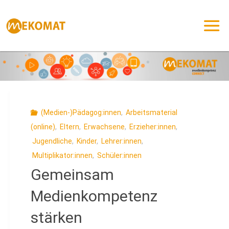
Zum
Inhalt
springen
(Medien-)Pädagog:innen
,
Arbeitsmaterial
(online)
,
Eltern
,
Erwachsene
,
Erzieher:innen
,
Jugendliche
,
Kinder
,
Lehrer:innen
,
Multiplikator:innen
,
Schüler:innen
Gemeinsam
Medienkompetenz
stärken