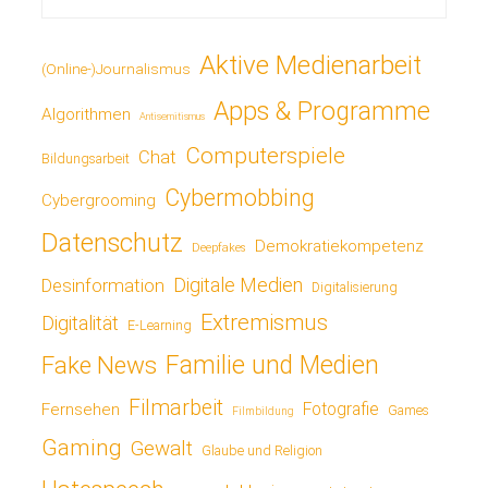
Aktive Medienarbeit
(Online-)Journalismus
Apps & Programme
Algorithmen
Antisemitismus
Computerspiele
Chat
Bildungsarbeit
Cybermobbing
Cybergrooming
Datenschutz
Demokratiekompetenz
Deepfakes
Digitale Medien
Desinformation
Digitalisierung
Extremismus
Digitalität
E-Learning
Fake News
Familie und Medien
Filmarbeit
Fotografie
Fernsehen
Games
Filmbildung
Gaming
Gewalt
Glaube und Religion