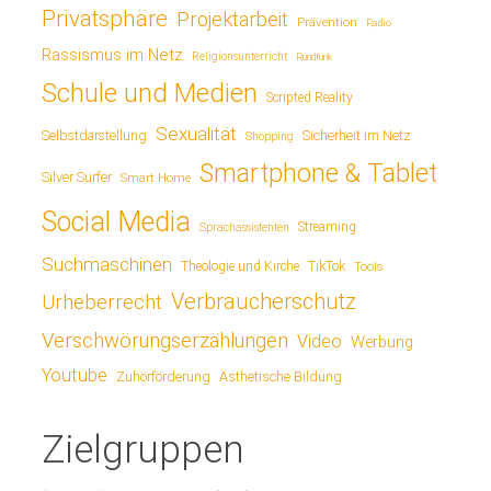
Privatsphäre
Projektarbeit
Prävention
Radio
Rassismus im Netz
Religionsunterricht
Rundfunk
Schule und Medien
Scripted Reality
Sexualität
Sicherheit im Netz
Selbstdarstellung
Shopping
Smartphone & Tablet
Silver Surfer
Smart Home
Social Media
Streaming
Sprachassistenten
Suchmaschinen
TikTok
Theologie und Kirche
Tools
Verbraucherschutz
Urheberrecht
Verschwörungserzählungen
Video
Werbung
Youtube
Ästhetische Bildung
Zuhörförderung
Zielgruppen