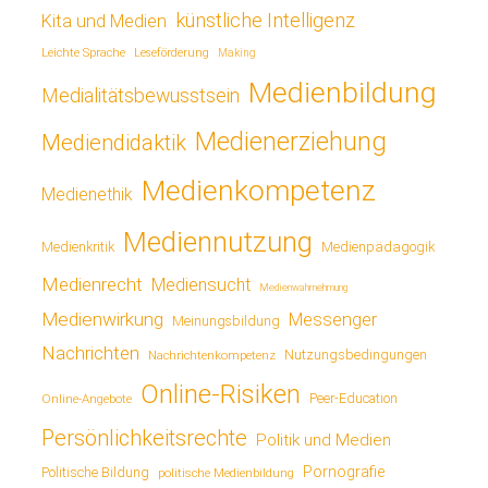
künstliche Intelligenz
Kita und Medien
Leichte Sprache
Leseförderung
Making
Medienbildung
Medialitätsbewusstsein
Medienerziehung
Mediendidaktik
Medienkompetenz
Medienethik
Mediennutzung
Medienkritik
Medienpädagogik
Medienrecht
Mediensucht
Medienwahrnehmung
Medienwirkung
Messenger
Meinungsbildung
Nachrichten
Nutzungsbedingungen
Nachrichtenkompetenz
Online-Risiken
Online-Angebote
Peer-Education
Persönlichkeitsrechte
Politik und Medien
Pornografie
Politische Bildung
politische Medienbildung