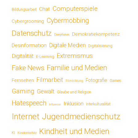
Computerspiele
Chat
Bildungsarbeit
Cybermobbing
Cybergrooming
Datenschutz
Demokratiekompetenz
Deepfakes
Digitale Medien
Desinformation
Digitalisierung
Extremismus
Digitalität
E-Learning
Fake News
Familie und Medien
Filmarbeit
Fotografie
Fernsehen
Games
Filmbildung
Gaming
Gewalt
Glaube und Religion
Hatespeech
Inklusion
Interkulturalität
Influencer
Jugendmedienschutz
Internet
Kindheit und Medien
KI
Kinderrechte