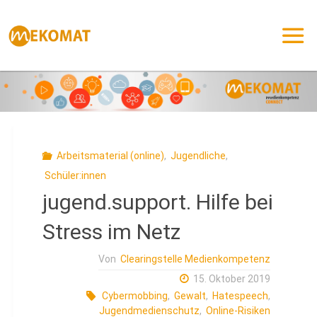
Zum
Inhalt
springen
Arbeitsmaterial (online)
,
Jugendliche
,
Schüler:innen
jugend.support. Hilfe bei
Stress im Netz
Von
Clearingstelle Medienkompetenz
15. Oktober 2019
Cybermobbing
,
Gewalt
,
Hatespeech
,
Jugendmedienschutz
,
Online-Risiken