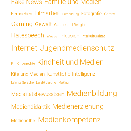
Fake News
Familie und Medien
Filmarbeit
Fotografie
Fernsehen
Games
Filmbildung
Gaming
Gewalt
Glaube und Religion
Hatespeech
Inklusion
Interkulturalität
Influencer
Jugendmedienschutz
Internet
Kindheit und Medien
KI
Kinderrechte
künstliche Intelligenz
Kita und Medien
Leichte Sprache
Leseförderung
Making
Medienbildung
Medialitätsbewusstsein
Medienerziehung
Mediendidaktik
Medienkompetenz
Medienethik