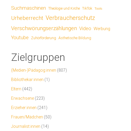
Suchmaschinen
TikTok
Theologie und Kirche
Tools
Verbraucherschutz
Urheberrecht
Verschwörungserzählungen
Video
Werbung
Youtube
Ästhetische Bildung
Zuhörförderung
Zielgruppen
(Medien-)Pädagog:innen
(807)
Bibliothekar:innen
(1)
Eltern
(442)
Erwachsene
(223)
Erzieher:innen
(241)
Frauen/Mädchen
(50)
Journalist:innen
(14)