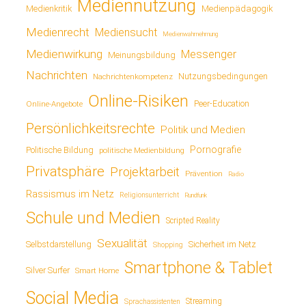
Mediennutzung
Medienkritik
Medienpädagogik
Medienrecht
Mediensucht
Medienwahrnehmung
Medienwirkung
Messenger
Meinungsbildung
Nachrichten
Nutzungsbedingungen
Nachrichtenkompetenz
Online-Risiken
Online-Angebote
Peer-Education
Persönlichkeitsrechte
Politik und Medien
Pornografie
Politische Bildung
politische Medienbildung
Privatsphäre
Projektarbeit
Prävention
Radio
Rassismus im Netz
Religionsunterricht
Rundfunk
Schule und Medien
Scripted Reality
Sexualität
Sicherheit im Netz
Selbstdarstellung
Shopping
Smartphone & Tablet
Silver Surfer
Smart Home
Social Media
Streaming
Sprachassistenten