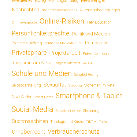
Messenger
Meinungsbildung
Nachrichten
Nutzungsbedingungen
Nachrichtenkompetenz
Online-Risiken
Online-Angebote
Peer-Education
Persönlichkeitsrechte
Politik und Medien
Pornografie
Politische Bildung
politische Medienbildung
Privatsphäre
Projektarbeit
Prävention
Radio
Rassismus im Netz
Religionsunterricht
Rundfunk
Schule und Medien
Scripted Reality
Sexualität
Sicherheit im Netz
Selbstdarstellung
Shopping
Smartphone & Tablet
Silver Surfer
Smart Home
Social Media
Streaming
Sprachassistenten
Suchmaschinen
TikTok
Theologie und Kirche
Tools
Verbraucherschutz
Urheberrecht