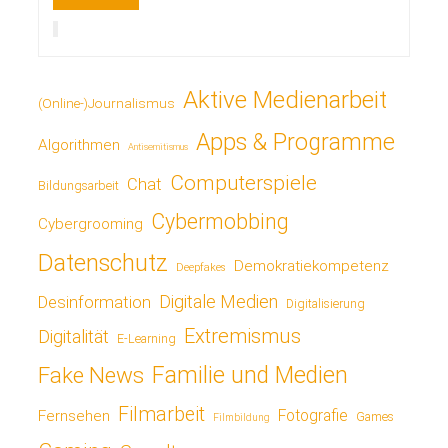
Aktive Medienarbeit
(Online-)Journalismus
Apps & Programme
Algorithmen
Antisemitismus
Computerspiele
Chat
Bildungsarbeit
Cybermobbing
Cybergrooming
Datenschutz
Demokratiekompetenz
Deepfakes
Digitale Medien
Desinformation
Digitalisierung
Extremismus
Digitalität
E-Learning
Fake News
Familie und Medien
Filmarbeit
Fotografie
Fernsehen
Games
Filmbildung