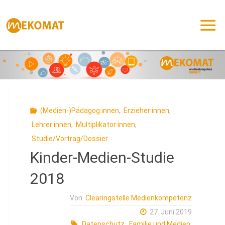
Zum
Inhalt
springen
(Medien-)Pädagog:innen
,
Erzieher:innen
,
Lehrer:innen
,
Multiplikator:innen
,
Studie/Vortrag/Dossier
Kinder-Medien-Studie
2018
Von
Clearingstelle Medienkompetenz
27. Juni 2019
Datenschutz
,
Familie und Medien
,