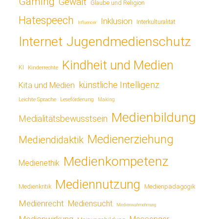
Gaming
Gewalt
Glaube und Religion
Hatespeech
Inklusion
Interkulturalität
Influencer
Jugendmedienschutz
Internet
Kindheit und Medien
KI
Kinderrechte
künstliche Intelligenz
Kita und Medien
Leichte Sprache
Leseförderung
Making
Medienbildung
Medialitätsbewusstsein
Medienerziehung
Mediendidaktik
Medienkompetenz
Medienethik
Mediennutzung
Medienkritik
Medienpädagogik
Medienrecht
Mediensucht
Medienwahrnehmung
Medienwirkung