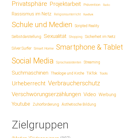
Privatsphäre
Projektarbeit
Prävention
Radio
Rassismus im Netz
Religionsunterricht
Rundfunk
Schule und Medien
Scripted Reality
Sexualität
Sicherheit im Netz
Selbstdarstellung
Shopping
Smartphone & Tablet
Silver Surfer
Smart Home
Social Media
Streaming
Sprachassistenten
Suchmaschinen
TikTok
Theologie und Kirche
Tools
Verbraucherschutz
Urheberrecht
Verschwörungserzählungen
Video
Werbung
Youtube
Ästhetische Bildung
Zuhörförderung
Zielgruppen