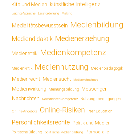
künstliche Intelligenz
Kita und Medien
Leichte Sprache
Leseförderung
Making
Medienbildung
Medialitätsbewusstsein
Medienerziehung
Mediendidaktik
Medienkompetenz
Medienethik
Mediennutzung
Medienkritik
Medienpädagogik
Medienrecht
Mediensucht
Medienwahrnehmung
Medienwirkung
Messenger
Meinungsbildung
Nachrichten
Nutzungsbedingungen
Nachrichtenkompetenz
Online-Risiken
Online-Angebote
Peer-Education
Persönlichkeitsrechte
Politik und Medien
Pornografie
Politische Bildung
politische Medienbildung