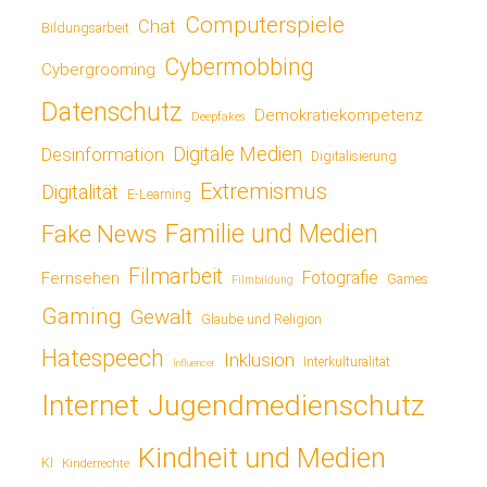
Computerspiele
Chat
Bildungsarbeit
Cybermobbing
Cybergrooming
Datenschutz
Demokratiekompetenz
Deepfakes
Digitale Medien
Desinformation
Digitalisierung
Extremismus
Digitalität
E-Learning
Fake News
Familie und Medien
Filmarbeit
Fotografie
Fernsehen
Games
Filmbildung
Gaming
Gewalt
Glaube und Religion
Hatespeech
Inklusion
Interkulturalität
Influencer
Jugendmedienschutz
Internet
Kindheit und Medien
KI
Kinderrechte