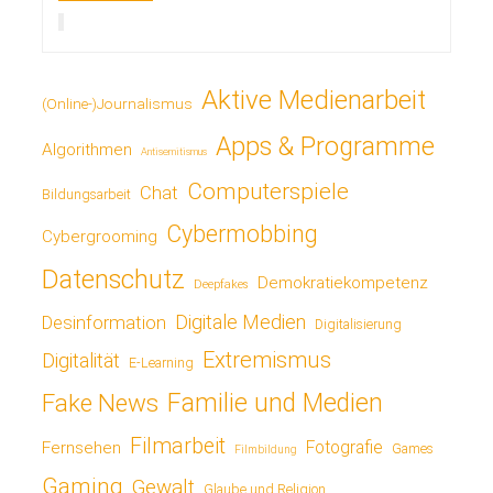
Aktive Medienarbeit
(Online-)Journalismus
Apps & Programme
Algorithmen
Antisemitismus
Computerspiele
Chat
Bildungsarbeit
Cybermobbing
Cybergrooming
Datenschutz
Demokratiekompetenz
Deepfakes
Digitale Medien
Desinformation
Digitalisierung
Extremismus
Digitalität
E-Learning
Fake News
Familie und Medien
Filmarbeit
Fotografie
Fernsehen
Games
Filmbildung
Gaming
Gewalt
Glaube und Religion