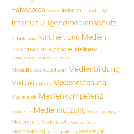
Hatespeech
Inklusion
Interkulturalität
Influencer
Jugendmedienschutz
Internet
Kindheit und Medien
KI
Kinderrechte
künstliche Intelligenz
Kita und Medien
Leichte Sprache
Leseförderung
Making
Medienbildung
Medialitätsbewusstsein
Medienerziehung
Mediendidaktik
Medienkompetenz
Medienethik
Mediennutzung
Medienkritik
Medienpädagogik
Medienrecht
Mediensucht
Medienwahrnehmung
Medienwirkung
Messenger
Meinungsbildung