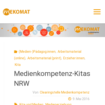
Zum
Inhalt
springen
(Medien-)Pädagog:innen
,
Arbeitsmaterial
(online)
,
Arbeitsmaterial (print)
,
Erzieher:innen
,
Kita
Medienkompetenz-Kitas
NRW
Von
Clearingstelle Medienkompetenz
9. Mai 2016
Kita und Medien
,
Medienerziehung