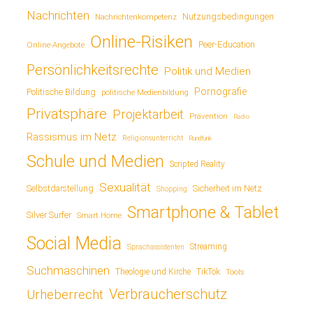
Nachrichten
Nutzungsbedingungen
Nachrichtenkompetenz
Online-Risiken
Online-Angebote
Peer-Education
Persönlichkeitsrechte
Politik und Medien
Pornografie
Politische Bildung
politische Medienbildung
Privatsphäre
Projektarbeit
Prävention
Radio
Rassismus im Netz
Religionsunterricht
Rundfunk
Schule und Medien
Scripted Reality
Sexualität
Sicherheit im Netz
Selbstdarstellung
Shopping
Smartphone & Tablet
Silver Surfer
Smart Home
Social Media
Streaming
Sprachassistenten
Suchmaschinen
TikTok
Theologie und Kirche
Tools
Verbraucherschutz
Urheberrecht