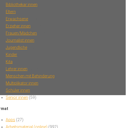
Bibliothekar:innen
(1)
Eltern
(442)
Erwachsene
(223)
Erzieher:innen
(241)
Frauen/Mädchen
(50)
Journalist:innen
(14)
Jugendliche
(357)
Kinder
(194)
Kita
(40)
Lehrer:innen
(617)
Menschen mit Behinderung
(14)
Multiplikator:innen
(372)
Schüler:innen
(262)
Senior:innen
(59)
rmat
Apps
(27)
Arbeitsmaterial (online)
(992)