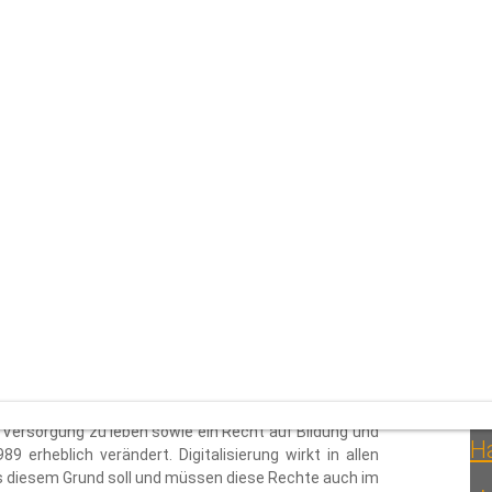
(On
e)
,
Arbeitsmaterial (print)
,
Erzieher:innen
,
Lehrer:innen
Anti
C
r
D
De
Von
Clearingstelle Medienkompetenz
6. Oktober 2020
6. Oktober 2020
E-L
dienbildung
,
Medienrecht
F
ften, welche sich über Jahrzehnte hinweg entwickelt
echte der Kinderrechtskonvention aus dem Jahr 1989
Fo
 sicheren Umgebung ohne Diskriminierung, mit Zugang
Versorgung zu leben sowie ein Recht auf Bildung und
H
 erheblich verändert. Digitalisierung wirkt in allen
s diesem Grund soll und müssen diese Rechte auch im