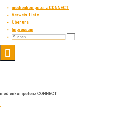
Zum
medienkompetenz CONNECT
Inhalt
Verweis-Liste
springen
Über uns
Impressum
Suchen
Suchen
Suchen
nach:
medienkompetenz CONNECT