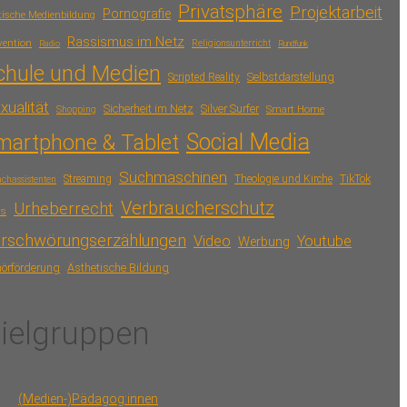
Privatsphäre
Projektarbeit
Pornografie
itische Medienbildung
Rassismus im Netz
vention
Radio
Religionsunterricht
Rundfunk
chule und Medien
Scripted Reality
Selbstdarstellung
xualität
Sicherheit im Netz
Silver Surfer
Smart Home
Shopping
Social Media
martphone & Tablet
Suchmaschinen
TikTok
Streaming
Theologie und Kirche
chassistenten
Verbraucherschutz
Urheberrecht
ls
rschwörungserzählungen
Video
Youtube
Werbung
Ästhetische Bildung
örförderung
ielgruppen
(Medien-)Pädagog:innen
(807)