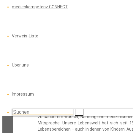
medienkompetenz CONNECT
(Medien-)Pädagog:innen
,
Arbeitsmaterial (onlin
Verweis-Liste
Medienrechte für Kinde
Über uns
Jugendmedienschutz
,
Kindheit und Medien
,
Me
Impressum
Kinderrechte sind wie alle Rechte Errungenscha
und etabliert haben. Fasst man die zehn Grundr
zusammen, haben alle Kinder das Recht, in einer
Suchen
Suchen
zu sauberem Wasser, Nahrung und medizinischer 
nach:
Mitsprache. Unsere Lebenswelt hat sich seit 1989
Suchen
Lebensbereichen – auch in denen von Kindern. Au