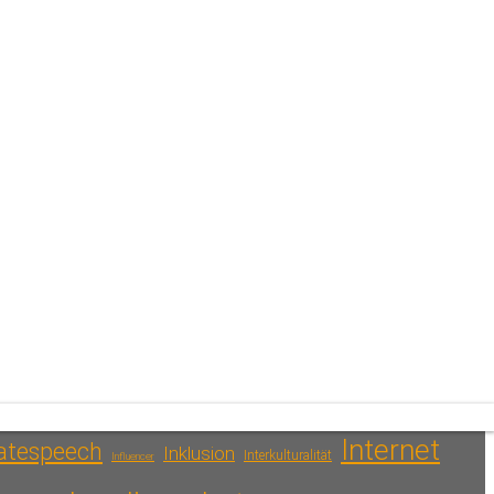
Aktive Medienarbeit
Algorithmen
line-)Journalismus
Apps & Programme
Chat
Bildungsarbeit
semitismus
Cybermobbing
omputerspiele
Cybergrooming
atenschutz
Demokratiekompetenz
Deepfakes
Digitale Medien
Digitalität
sinformation
Digitalisierung
Fake News
Extremismus
earning
amilie und Medien
Filmarbeit
Fernsehen
Filmbildung
Gaming
Gewalt
tografie
Games
Glaube und Religion
Internet
atespeech
Inklusion
Interkulturalität
Influencer