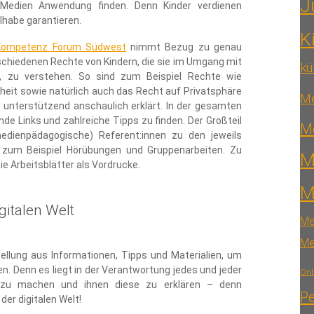
J
Medien Anwendung finden. Denn Kinder verdienen
lhabe garantieren.
K
nKompetenz Forum Südwest
nimmt Bezug zu genau
chiedenen Rechte von Kindern, die sie im Umgang mit
kü
, zu verstehen. So sind zum Beispiel Rechte wie
heit sowie natürlich auch das Recht auf Privatsphäre
Me
 unterstützend anschaulich erklärt. In der gesamten
e Links und zahlreiche Tipps zu finden. Der Großteil
Me
edienpädagogische) Referent:innen zu den jeweils
 zum Beispiel Hörübungen und Gruppenarbeiten. Zu
M
ie Arbeitsblätter als Vordrucke.
M
gitalen Welt
Me
Me
llung aus Informationen, Tipps und Materialien, um
. Denn es liegt in der Verantwortung jedes und jeder
Onl
ch zu machen und ihnen diese zu erklären – denn
Pe
der digitalen Welt!