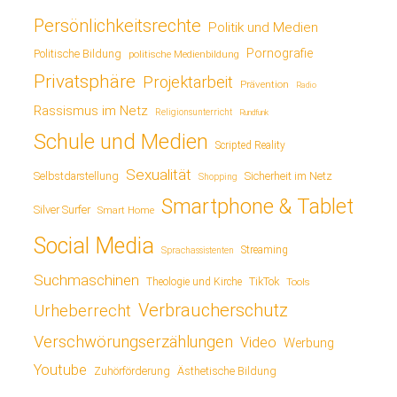
Persönlichkeitsrechte
Politik und Medien
Pornografie
Politische Bildung
politische Medienbildung
Privatsphäre
Projektarbeit
Prävention
Radio
Rassismus im Netz
Religionsunterricht
Rundfunk
Schule und Medien
Scripted Reality
Sexualität
Sicherheit im Netz
Selbstdarstellung
Shopping
Smartphone & Tablet
Silver Surfer
Smart Home
Social Media
Streaming
Sprachassistenten
Suchmaschinen
TikTok
Theologie und Kirche
Tools
Verbraucherschutz
Urheberrecht
Verschwörungserzählungen
Video
Werbung
Youtube
Ästhetische Bildung
Zuhörförderung