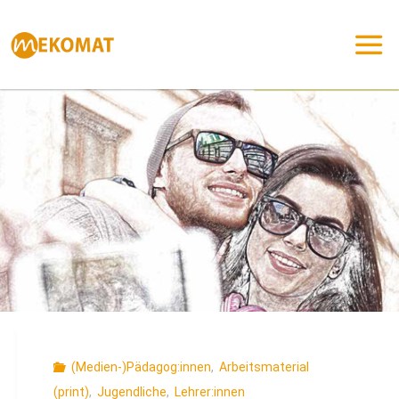
Zum
Inhalt
springen
(Medien-)Pädagog:innen
,
Arbeitsmaterial
(print)
,
Jugendliche
,
Lehrer:innen