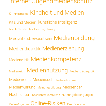
Jugendmedienschutz
Internet
Kindheit und Medien
KI
Kinderrechte
künstliche Intelligenz
Kita und Medien
Leichte Sprache
Leseförderung
Making
Medienbildung
Medialitätsbewusstsein
Medienerziehung
Mediendidaktik
Medienkompetenz
Medienethik
Mediennutzung
Medienkritik
Medienpädagogik
Medienrecht
Mediensucht
Medienwahrnehmung
Medienwirkung
Messenger
Meinungsbildung
Nachrichten
Nutzungsbedingungen
Nachrichtenkompetenz
Online-Risiken
Online-Angebote
Peer-Education