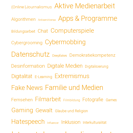
Aktive Medienarbeit
(Online-)Journalismus
Apps & Programme
Algorithmen
Antisemitismus
Computerspiele
Chat
Bildungsarbeit
Cybermobbing
Cybergrooming
Datenschutz
Demokratiekompetenz
Deepfakes
Digitale Medien
Desinformation
Digitalisierung
Extremismus
Digitalität
E-Learning
Fake News
Familie und Medien
Filmarbeit
Fotografie
Fernsehen
Games
Filmbildung
Gaming
Gewalt
Glaube und Religion
Hatespeech
Inklusion
Interkulturalität
Influencer