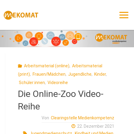
Zum
Inhalt
springen
Arbeitsmaterial (online)
,
Arbeitsmaterial
(print)
,
Frauen/Mädchen
,
Jugendliche
,
Kinder
,
Schüler:innen
,
Videoreihe
Die Online-Zoo Video-
Reihe
Von
Clearingstelle Medienkompetenz
22. Dezember 2021
Jugendmedienschutz
,
Kindheit und Medien
,