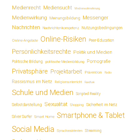
Medienrecht
Mediensucht
Medienwahrnehmung
Medienwirkung
Messenger
Meinungsbildung
Nachrichten
Nutzungsbedingungen
Nachrichtenkompetenz
Online-Risiken
Online-Angebote
Peer-Education
Persönlichkeitsrechte
Politik und Medien
Pornografie
Politische Bildung
politische Medienbildung
Privatsphäre
Projektarbeit
Prävention
Radio
Rassismus im Netz
Religionsunterricht
Rundfunk
Schule und Medien
Scripted Reality
Sexualität
Sicherheit im Netz
Selbstdarstellung
Shopping
Smartphone & Tablet
Silver Surfer
Smart Home
Social Media
Streaming
Sprachassistenten