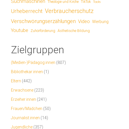
Suchmaschinen
TikTok
Theologie und Kirche
Tools
Verbraucherschutz
Urheberrecht
Verschwörungserzählungen
Video
Werbung
Youtube
Ästhetische Bildung
Zuhörförderung
Zielgruppen
(Medien-)Pädagog:innen
(807)
Bibliothekar:innen
(1)
Eltern
(442)
Erwachsene
(223)
Erzieher:innen
(241)
Frauen/Mädchen
(50)
Journalist:innen
(14)
Jugendliche
(357)