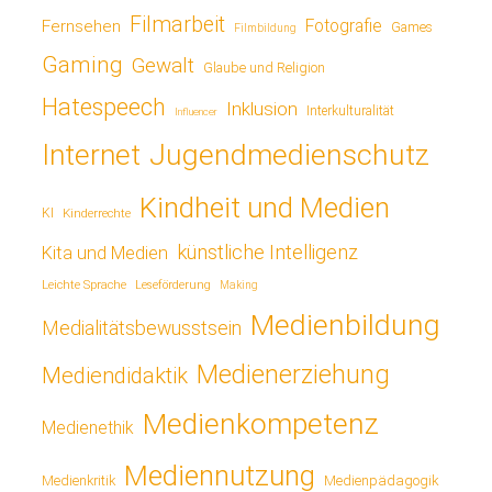
Filmarbeit
Fotografie
Fernsehen
Games
Filmbildung
Gaming
Gewalt
Glaube und Religion
Hatespeech
Inklusion
Interkulturalität
Influencer
Jugendmedienschutz
Internet
Kindheit und Medien
KI
Kinderrechte
künstliche Intelligenz
Kita und Medien
Leichte Sprache
Leseförderung
Making
Medienbildung
Medialitätsbewusstsein
Medienerziehung
Mediendidaktik
Medienkompetenz
Medienethik
Mediennutzung
Medienkritik
Medienpädagogik