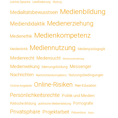
Leichte Sprache
Leseförderung
Making
Medienbildung
Medialitätsbewusstsein
Medienerziehung
Mediendidaktik
Medienkompetenz
Medienethik
Mediennutzung
Medienkritik
Medienpädagogik
Medienrecht
Mediensucht
Medienwahrnehmung
Medienwirkung
Messenger
Meinungsbildung
Nachrichten
Nutzungsbedingungen
Nachrichtenkompetenz
Online-Risiken
Online-Angebote
Peer-Education
Persönlichkeitsrechte
Politik und Medien
Pornografie
Politische Bildung
politische Medienbildung
Privatsphäre
Projektarbeit
Prävention
Radio