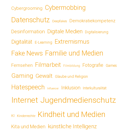
Cybermobbing
Cybergrooming
Datenschutz
Demokratiekompetenz
Deepfakes
Digitale Medien
Desinformation
Digitalisierung
Extremismus
Digitalität
E-Learning
Fake News
Familie und Medien
Filmarbeit
Fotografie
Fernsehen
Games
Filmbildung
Gaming
Gewalt
Glaube und Religion
Hatespeech
Inklusion
Interkulturalität
Influencer
Jugendmedienschutz
Internet
Kindheit und Medien
KI
Kinderrechte
künstliche Intelligenz
Kita und Medien