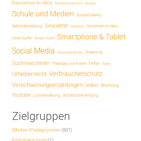
Rassismus im Netz
Religionsunterricht
Rundfunk
Schule und Medien
Scripted Reality
Sexualität
Sicherheit im Netz
Selbstdarstellung
Shopping
Smartphone & Tablet
Silver Surfer
Smart Home
Social Media
Streaming
Sprachassistenten
Suchmaschinen
TikTok
Theologie und Kirche
Tools
Verbraucherschutz
Urheberrecht
Verschwörungserzählungen
Video
Werbung
Youtube
Ästhetische Bildung
Zuhörförderung
Zielgruppen
(Medien-)Pädagog:innen
(807)
Bibliothekar:innen
(1)