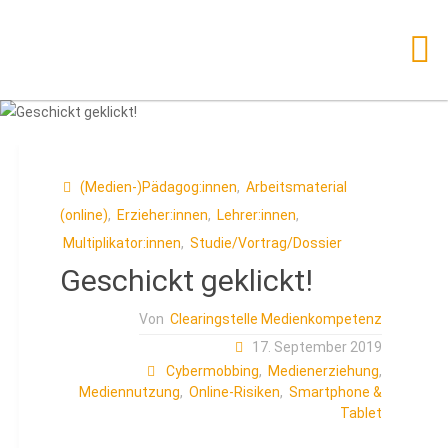
Zum
Inhalt
springen
(Medien-)Pädagog:innen
,
Arbeitsmaterial
(online)
,
Erzieher:innen
,
Lehrer:innen
,
Multiplikator:innen
,
Studie/Vortrag/Dossier
Geschickt geklickt!
Von
Clearingstelle Medienkompetenz
17. September 2019
Cybermobbing
,
Medienerziehung
,
Mediennutzung
,
Online-Risiken
,
Smartphone &
Tablet