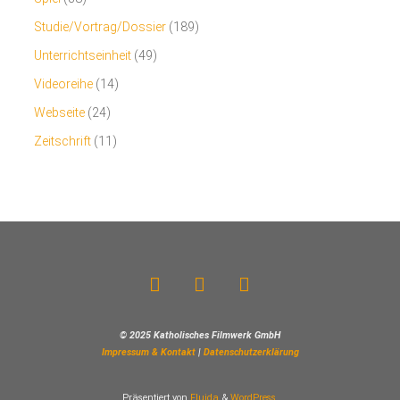
Studie/Vortrag/Dossier
(189)
Unterrichtseinheit
(49)
Videoreihe
(14)
Webseite
(24)
Zeitschrift
(11)
© 2025 Katholisches Filmwerk GmbH
Impressum & Kontakt
|
Datenschutzerklärung
Präsentiert von
Fluida
&
WordPress.