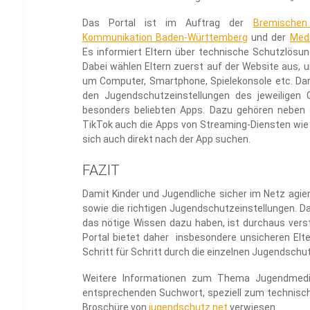
Das Portal ist im Auftrag der
Bremischen
Kommunikation Baden-Württemberg
und der
Med
Es informiert Eltern über technische Schutzlösung
Dabei wählen Eltern zuerst auf der Website aus, 
um Computer, Smartphone, Spielekonsole etc. Dara
den Jugendschutzeinstellungen des jeweiligen 
besonders beliebten Apps. Dazu gehören neben
TikTok auch die Apps von Streaming-Diensten wie N
sich auch direkt nach der App suchen.
FAZIT
Damit Kinder und Jugendliche sicher im Netz agie
sowie die richtigen Jugendschutzeinstellungen. Das
das nötige Wissen dazu haben, ist durchaus vers
Portal bietet daher insbesondere unsicheren Elter
Schritt für Schritt durch die einzelnen Jugendschu
Weitere Informationen zum Thema Jugendmed
entsprechenden Suchwort, speziell zum technisc
Broschüre von
jugendschutz.net
verwiesen.