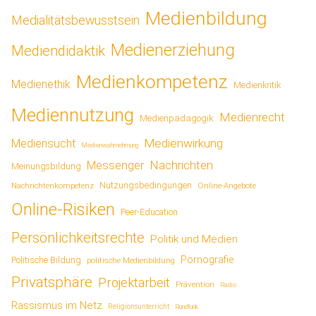
Medienbildung
Medialitätsbewusstsein
Medienerziehung
Mediendidaktik
Medienkompetenz
Medienethik
Medienkritik
Mediennutzung
Medienrecht
Medienpädagogik
Medienwirkung
Mediensucht
Medienwahrnehmung
Nachrichten
Messenger
Meinungsbildung
Nutzungsbedingungen
Nachrichtenkompetenz
Online-Angebote
Online-Risiken
Peer-Education
Persönlichkeitsrechte
Politik und Medien
Pornografie
Politische Bildung
politische Medienbildung
Privatsphäre
Projektarbeit
Prävention
Radio
Rassismus im Netz
Religionsunterricht
Rundfunk