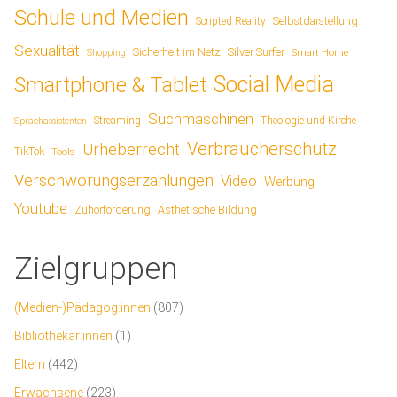
Schule und Medien
Scripted Reality
Selbstdarstellung
Sexualität
Sicherheit im Netz
Silver Surfer
Smart Home
Shopping
Social Media
Smartphone & Tablet
Suchmaschinen
Streaming
Theologie und Kirche
Sprachassistenten
Verbraucherschutz
Urheberrecht
TikTok
Tools
Verschwörungserzählungen
Video
Werbung
Youtube
Ästhetische Bildung
Zuhörförderung
Zielgruppen
(Medien-)Pädagog:innen
(807)
Bibliothekar:innen
(1)
Eltern
(442)
Erwachsene
(223)