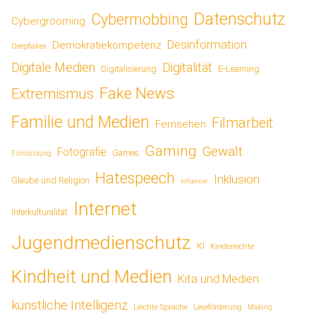
Datenschutz
Cybermobbing
Cybergrooming
Desinformation
Demokratiekompetenz
Deepfakes
Digitale Medien
Digitalität
Digitalisierung
E-Learning
Fake News
Extremismus
Familie und Medien
Filmarbeit
Fernsehen
Gaming
Gewalt
Fotografie
Games
Filmbildung
Hatespeech
Inklusion
Glaube und Religion
Influencer
Internet
Interkulturalität
Jugendmedienschutz
KI
Kinderrechte
Kindheit und Medien
Kita und Medien
künstliche Intelligenz
Leichte Sprache
Leseförderung
Making