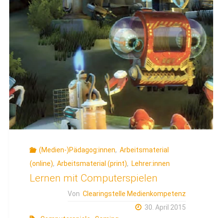
sucht!“"
(Medien-)Pädagog:innen
,
Arbeitsmaterial
(online)
,
Arbeitsmaterial (print)
,
Lehrer:innen
Lernen mit Computerspielen
Von
Clearingstelle Medienkompetenz
30. April 2015