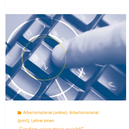
Practice-
Kompass
–
Computerspiele
im
Unterricht"
Arbeitsmaterial (online)
,
Arbeitsmaterial
(print)
,
Lehrer:innen