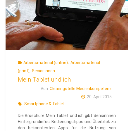
trainieren
&
Nutzer
qualifizieren"
Arbeitsmaterial (online)
,
Arbeitsmaterial
(print)
,
Senior:innen
Mein Tablet und ich
Von
Clearingstelle Medienkompetenz
20. April 2015
Smartphone & Tablet
Die Broschüre Mein Tablet und ich gibt SeniorInnen
Hintergrundinfos, Bedienungstipps und Überblick zu
den bekanntesten Apps für die Nutzung von