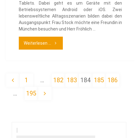
Tablets. Dabei geht es um Geräte mit den
Betriebssystemen Android oder iOS. Zwei
lebensweltliche Alltagsszenarien bilden dabei den
Ausgangspunkt: Frau Stock möchte eine Freundin in
München besuchen und Herr Fröhlich …
"Mein
Weiterlesen ...
Tablet
und
1
…
182
183
184
185
186
ich"
Seitennummerierung
…
195
der
Beiträge