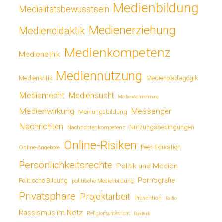
Medienbildung
Medialitätsbewusstsein
Medienerziehung
Mediendidaktik
Medienkompetenz
Medienethik
Mediennutzung
Medienkritik
Medienpädagogik
Medienrecht
Mediensucht
Medienwahrnehmung
Medienwirkung
Messenger
Meinungsbildung
Nachrichten
Nutzungsbedingungen
Nachrichtenkompetenz
Online-Risiken
Online-Angebote
Peer-Education
Persönlichkeitsrechte
Politik und Medien
Pornografie
Politische Bildung
politische Medienbildung
Privatsphäre
Projektarbeit
Prävention
Radio
Rassismus im Netz
Religionsunterricht
Rundfunk