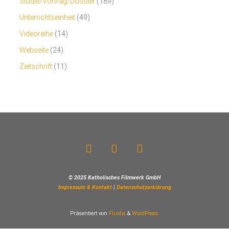
Studie/Vortrag/Dossier
(189)
Unterrichtseinheit
(49)
Videoreihe
(14)
Webseite
(24)
Zeitschrift
(11)
© 2025 Katholisches Filmwerk GmbH
Impressum & Kontakt
|
Datenschutzerklärung
Präsentiert von
Fluida
&
WordPress.