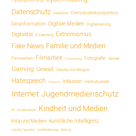
Datenschutz
Demokratiekompetenz
Deepfakes
Digitale Medien
Desinformation
Digitalisierung
Extremismus
Digitalität
E-Learning
Fake News
Familie und Medien
Filmarbeit
Fotografie
Fernsehen
Games
Filmbildung
Gaming
Gewalt
Glaube und Religion
Hatespeech
Inklusion
Interkulturalität
Influencer
Jugendmedienschutz
Internet
Kindheit und Medien
KI
Kinderrechte
künstliche Intelligenz
Kita und Medien
Leichte Sprache
Leseförderung
Making