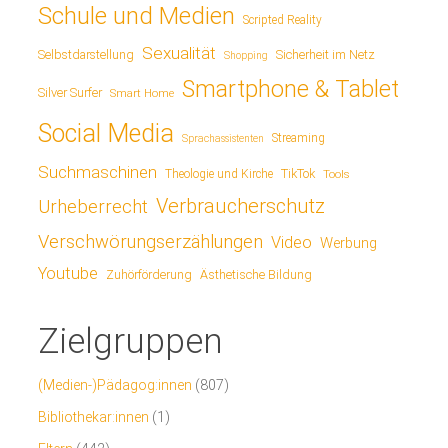
Schule und Medien
Scripted Reality
Sexualität
Sicherheit im Netz
Selbstdarstellung
Shopping
Smartphone & Tablet
Silver Surfer
Smart Home
Social Media
Streaming
Sprachassistenten
Suchmaschinen
TikTok
Theologie und Kirche
Tools
Verbraucherschutz
Urheberrecht
Verschwörungserzählungen
Video
Werbung
Youtube
Ästhetische Bildung
Zuhörförderung
Zielgruppen
(Medien-)Pädagog:innen
(807)
Bibliothekar:innen
(1)