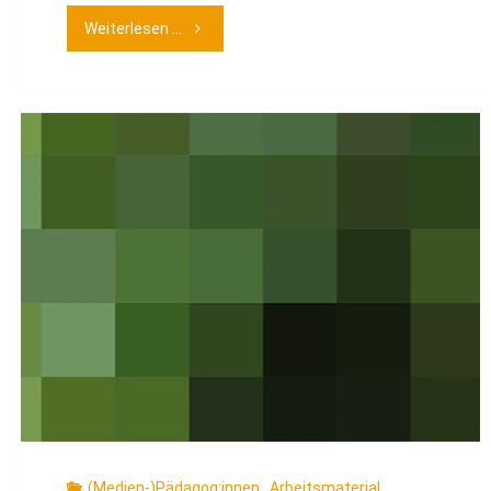
"Filmarbeitshilfe:
Weiterlesen ...
Familie
im
Film"
(Medien-)Pädagog:innen
,
Arbeitsmaterial