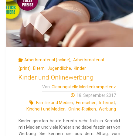
Arbeitsmaterial (online)
,
Arbeitsmaterial
(print)
,
Eltern
,
Jugendliche
,
Kinder
Kinder und Onlinewerbung
Von
Clearingstelle Medienkompetenz
18. September 2017
Familie und Medien
,
Fernsehen
,
Internet
,
Kindheit und Medien
,
Online-Risiken
,
Werbung
Kinder geraten heute bereits sehr früh in Kontakt
mit Medien und viele Kinder sind dabei fasziniert von
Werbung. Sie kennen sie aus dem Alltag, vom