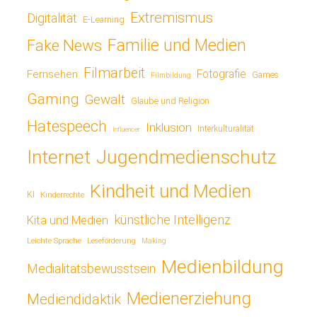
Extremismus
Digitalität
E-Learning
Fake News
Familie und Medien
Filmarbeit
Fotografie
Fernsehen
Games
Filmbildung
Gaming
Gewalt
Glaube und Religion
Hatespeech
Inklusion
Interkulturalität
Influencer
Jugendmedienschutz
Internet
Kindheit und Medien
KI
Kinderrechte
künstliche Intelligenz
Kita und Medien
Leichte Sprache
Leseförderung
Making
Medienbildung
Medialitätsbewusstsein
Medienerziehung
Mediendidaktik