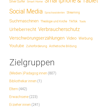
Smartphone & Tablet
Silver Surfer
Smart Home
Social Media
Streaming
Sprachassistenten
Suchmaschinen
TikTok
Theologie und Kirche
Tools
Verbraucherschutz
Urheberrecht
Verschwörungserzählungen
Video
Werbung
Youtube
Ästhetische Bildung
Zuhörförderung
Zielgruppen
(Medien-)Pädagog:innen
(807)
Bibliothekar:innen
(1)
Eltern
(442)
Erwachsene
(223)
Erzieher:innen
(241)