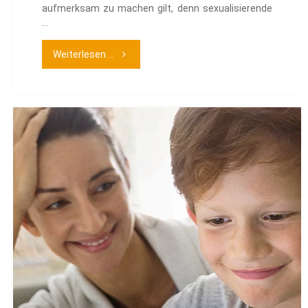
aufmerksam zu machen gilt, denn sexualisierende
…
"Sex
Weiterlesen ...
und
Gewalt
in
digitalen
Medien"