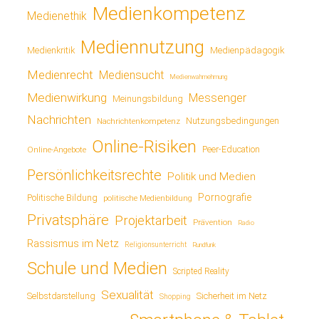
Medienkompetenz
Medienethik
Mediennutzung
Medienkritik
Medienpädagogik
Medienrecht
Mediensucht
Medienwahrnehmung
Medienwirkung
Messenger
Meinungsbildung
Nachrichten
Nutzungsbedingungen
Nachrichtenkompetenz
Online-Risiken
Online-Angebote
Peer-Education
Persönlichkeitsrechte
Politik und Medien
Pornografie
Politische Bildung
politische Medienbildung
Privatsphäre
Projektarbeit
Prävention
Radio
Rassismus im Netz
Religionsunterricht
Rundfunk
Schule und Medien
Scripted Reality
Sexualität
Sicherheit im Netz
Selbstdarstellung
Shopping