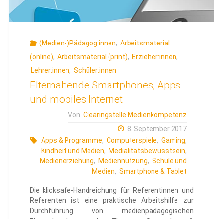
(Medien-)Pädagog:innen
,
Arbeitsmaterial
(online)
,
Arbeitsmaterial (print)
,
Erzieher:innen
,
Lehrer:innen
,
Schüler:innen
Elternabende Smartphones, Apps
und mobiles Internet
Von
Clearingstelle Medienkompetenz
8. September 2017
Apps & Programme
,
Computerspiele
,
Gaming
,
Kindheit und Medien
,
Medialitätsbewusstsein
,
Medienerziehung
,
Mediennutzung
,
Schule und
Medien
,
Smartphone & Tablet
Die klicksafe-Handreichung für Referentinnen und
Referenten ist eine praktische Arbeitshilfe zur
Durchführung von medienpädagogischen