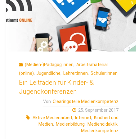
(Medien-)Pädagog:innen
,
Arbeitsmaterial
(online)
,
Jugendliche
,
Lehrer:innen
,
Schüler:innen
Ein Leitfaden für Kinder- &
Jugendkonferenzen
Von
Clearingstelle Medienkompetenz
25. September 2017
Aktive Medienarbeit
,
Internet
,
Kindheit und
Medien
,
Medienbildung
,
Mediendidaktik
,
Medienkompetenz