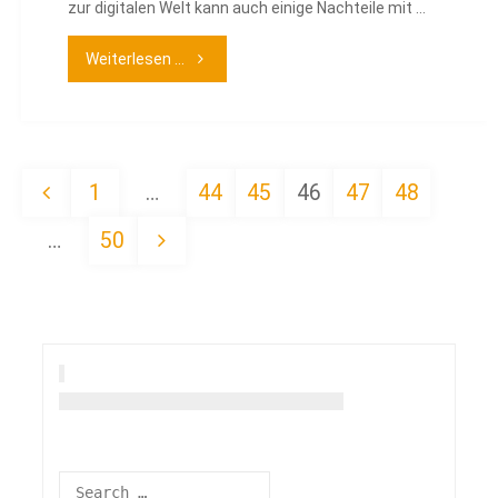
zur digitalen Welt kann auch einige Nachteile mit …
"Kinderleicht
Weiterlesen ...
und
kindersicher
1
…
44
45
46
47
48
online"
Seitennummerierung
…
50
der
Beiträge