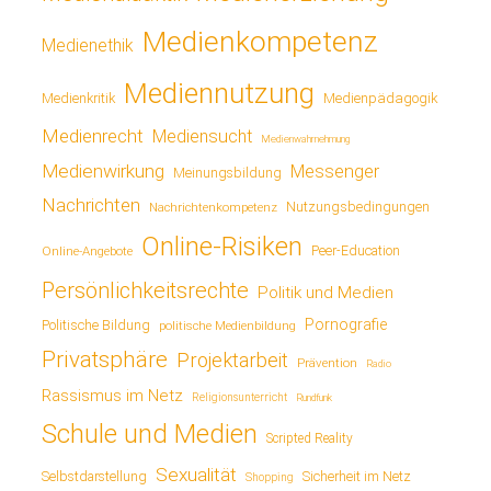
Medienkompetenz
Medienethik
Mediennutzung
Medienkritik
Medienpädagogik
Medienrecht
Mediensucht
Medienwahrnehmung
Medienwirkung
Messenger
Meinungsbildung
Nachrichten
Nutzungsbedingungen
Nachrichtenkompetenz
Online-Risiken
Online-Angebote
Peer-Education
Persönlichkeitsrechte
Politik und Medien
Pornografie
Politische Bildung
politische Medienbildung
Privatsphäre
Projektarbeit
Prävention
Radio
Rassismus im Netz
Religionsunterricht
Rundfunk
Schule und Medien
Scripted Reality
Sexualität
Sicherheit im Netz
Selbstdarstellung
Shopping