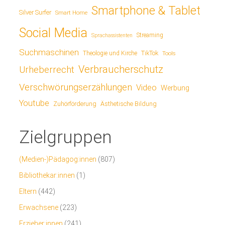
Smartphone & Tablet
Silver Surfer
Smart Home
Social Media
Streaming
Sprachassistenten
Suchmaschinen
TikTok
Theologie und Kirche
Tools
Verbraucherschutz
Urheberrecht
Verschwörungserzählungen
Video
Werbung
Youtube
Ästhetische Bildung
Zuhörförderung
Zielgruppen
(Medien-)Pädagog:innen
(807)
Bibliothekar:innen
(1)
Eltern
(442)
Erwachsene
(223)
Erzieher:innen
(241)