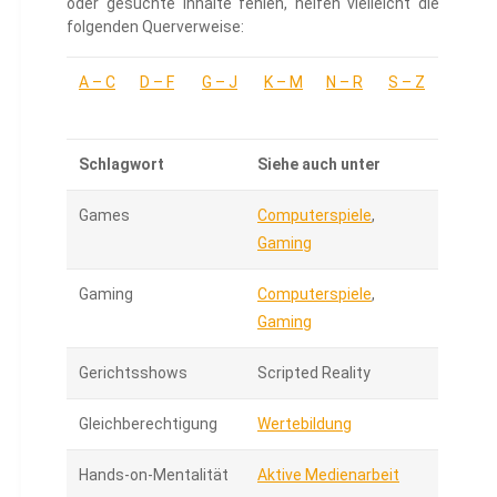
oder gesuchte Inhalte fehlen, helfen vielleicht die
folgenden Querverweise:
A – C
D – F
G – J
K – M
N – R
S – Z
Schlagwort
Siehe auch unter
Games
Computerspiele
,
Gaming
Gaming
Computerspiele
,
Gaming
Gerichtsshows
Scripted Reality
Gleichberechtigung
Wertebildung
Hands-on-Mentalität
Aktive Medienarbeit