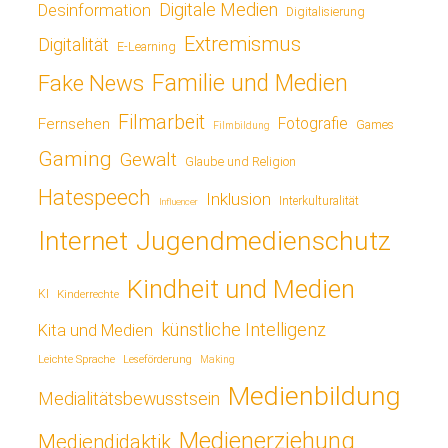
Digitale Medien
Desinformation
Digitalisierung
Extremismus
Digitalität
E-Learning
Fake News
Familie und Medien
Filmarbeit
Fotografie
Fernsehen
Games
Filmbildung
Gaming
Gewalt
Glaube und Religion
Hatespeech
Inklusion
Interkulturalität
Influencer
Jugendmedienschutz
Internet
Kindheit und Medien
KI
Kinderrechte
künstliche Intelligenz
Kita und Medien
Leichte Sprache
Leseförderung
Making
Medienbildung
Medialitätsbewusstsein
Medienerziehung
Mediendidaktik